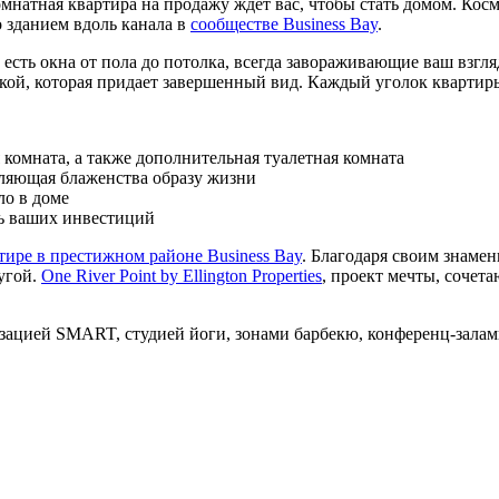
комнатная квартира на продажу ждет вас, чтобы стать домом. К
о зданием вдоль канала в
сообществе Business Bay
.
е есть окна от пола до потолка, всегда завораживающие ваш взгля
ой, которая придает завершенный вид. Каждый уголок квартиры 
 комната, а также дополнительная туалетная комната
ляющая блаженства образу жизни
ло в доме
ь ваших инвестиций
тире в престижном районе Business Bay
. Благодаря своим знаме
угой.
One River Point by Ellington Properties
, проект мечты, сочет
ацией SMART, студией йоги, зонами барбекю, конференц-залами