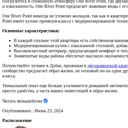
Погрузитесь в спокойную атмосферу One River Point, где двух
и изысканность, One River Point предлагает знаковые виды с ег
One River Point никогда не утомлял жильцов, так как в квартир
Point имеет кухню премиум-класса с модернизированной техник
Основные характеристики:
В каждой спальне этой квартиры есть собственная ванная
Модернизированная кухня с изысканной столовой, добав
Высококлассный интерьер, предлагающий комфорт и теп
Знаменитые виды района обеспечат высокую окупаемост
Почувствуйте лучшее в Дубае, проживая в
двухкомнатной квар
сообщество предлагает образ жизни, не похожий ни на один др
класса.
Уникальный опыт еще больше усиливается домашней автоматиз
просто удобства, а часть ваших инвестиций в образ жизни.
Читать
меньше
более
Опубликовано :
Июнь 23, 2024
Расположение