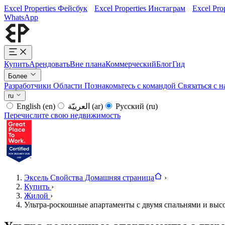
Excel Properties Фейсбук
Excel Properties Инстаграм
Excel Pro
WhatsApp
Купить
Арендовать
Вне плана
Коммерческий
Блог
Гид
Более
Разработчики
Области
Познакомьтесь с командой
Связаться с 
ru
English
(en)
العربيّة
(ar)
Русский
(ru)
Перечислите свою недвижимость
Эксель Свойства Домашняя страница
›
Купить
›
Жилой
›
Ультра-роскошные апартаменты с двумя спальнями и высок