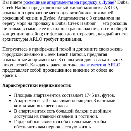
Вы ищете
роскошные апартаменты на продажу в Дубае
? Dubai
Creek Harbour представил новый жилой комплекс ARLO,
изысканно прекрасное место для возобновления вашей
роскошной жизни в Дубае. Апартаменты с 3 спальнями на
берегу моря на продажу в Dubai Creek Harbour — это роскошь
не только в смысле ее выгодного расположения, но и в общей
концепции дизайна; от фасадов до интерьеров, каждый аспект
архитектуры ARLO требует признания.
Погрузитесь в прибрежный покой и дополните свою жизнь
городской жизнью в Creek Beach Harbour, предлагая
изысканные апартаменты с 3 спальнями для взыскательных
покупателей. Каждая характеристика
апартаментов ARLO
представляет собой просвещенное видение от обоев до
краски.
Характеристики недвижимости:
Площадь апартаментов составляет 1745 кв. футов.
Апартаменты с 3 спальнями оснащены 3 ванными
комнатами высшего класса.
В апартаментах есть большой балкон с двойным
доступом из главной спальни и гостиной.
Гардеробные являются обязательными, чтобы
обеспечить вам первоклассную жизнь.