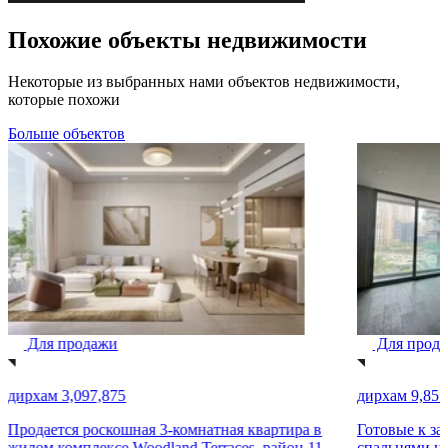
Похожие объекты недвижимости
Некоторые из выбранных нами объектов недвижимости,
которые похожи
Больше объектов
Для продажи
Для прод
дирхам 3,097,875
дирхам 9,855
Продается роскошная 3-комнатная квартира в
Готовые к за
жилом комплексе Woodland Terraces, район 11,
спальнями на