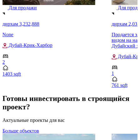
Для продажи
Для прод
дирхам 3,232,888
дирхам 2,033
None
Продается эл
видом на на
Дубай-Крик-Харбор
Дубайский з
Дубай-Кр
2
1
1403 sqft
761 sqft
Готовы инвестировать в строящийся
проект?
Актуальные проекты для вас
Больше объектов