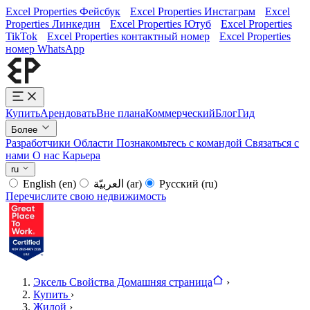
Excel Properties Фейсбук
Excel Properties Инстаграм
Excel
Properties Линкедин
Excel Properties Ютуб
Excel Properties
TikTok
Excel Properties контактный номер
Excel Properties
номер WhatsApp
Купить
Арендовать
Вне плана
Коммерческий
Блог
Гид
Более
Разработчики
Области
Познакомьтесь с командой
Связаться с
нами
О нас
Карьера
ru
English
(en)
العربيّة
(ar)
Русский
(ru)
Перечислите свою недвижимость
Эксель Свойства Домашняя страница
›
Купить
›
Жилой
›