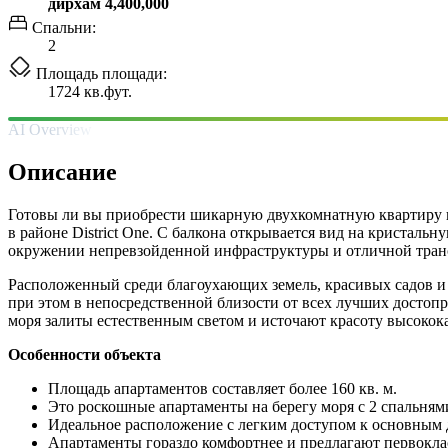
дирхам 4,400,000
Спальни:
2
Площадь площади:
1724 кв.фут.
AI Overview
Описание
Готовы ли вы приобрести шикарную двухкомнатную квартиру на
в районе District One. С балкона открывается вид на кристаль
окружении непревзойденной инфраструктуры и отличной тран
Расположенный среди благоухающих земель, красивых садов и 
при этом в непосредственной близости от всех лучших достопр
моря залиты естественным светом и источают красоту высокока
Особенности объекта
Площадь апартаментов составляет более 160 кв. м.
Это роскошные апартаменты на берегу моря с 2 спальням
Идеальное расположение с легким доступом к основным 
Апартаменты гораздо комфортнее и предлагают первокла