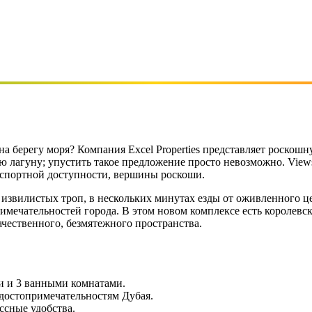
 берегу моря? Компания Excel Properties представляет роскошн
ную лагуну; упустить такое предложение просто невозможно. Vie
спортной доступности, вершины роскоши.
извилистых троп, в нескольких минутах езды от оживленного це
имечательностей города. В этом новом комплексе есть королевс
чественного, безмятежного пространства.
и и 3 ванными комнатами.
достопримечательностям Дубая.
ссные удобства.