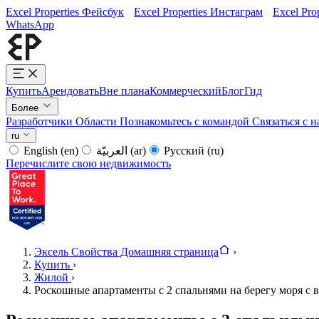
Excel Properties Фейсбук
Excel Properties Инстаграм
Excel Pro
WhatsApp
Купить
Арендовать
Вне плана
Коммерческий
Блог
Гид
Более
Разработчики
Области
Познакомьтесь с командой
Связаться с 
ru
English
(en)
العربيّة
(ar)
Русский
(ru)
Перечислите свою недвижимость
Эксель Свойства Домашняя страница
›
Купить
›
Жилой
›
Роскошные апартаменты с 2 спальнями на берегу моря с в