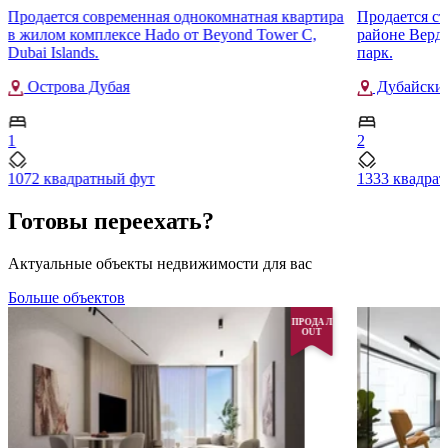
Продается современная однокомнатная квартира
Продается ст
в жилом комплексе Hado от Beyond Tower C,
районе Верд
Dubai Islands.
парк.
Острова Дубая
Дубайский
1
2
1072 квадратный фут
1333 квадра
Готовы переехать?
Актуальные объекты недвижимости для вас
Больше объектов
ПРОДАЛ
OUT