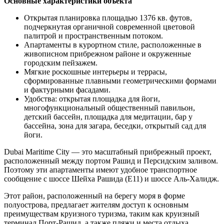
Основные характеристики объекта
Открытая планировка площадью 1376 кв. футов,
подчеркнутая органичной современной цветовой
палитрой и пространственным потоком.
Апартаменты в курортном стиле, расположенные в
живописном прибрежном районе и окруженные
городским пейзажем.
Мягкие роскошные интерьеры и террасы,
сформированные плавными геометрическими формами
и фактурными фасадами.
Удобства: открытая площадка для йоги,
многофункциональный общественный павильон,
детский бассейн, площадка для медитации, бар у
бассейна, зона для загара, беседки, открытый сад для
йоги.
Dubai Maritime City — это масштабный прибрежный проект,
расположенный между портом Рашид и Персидским заливом.
Поэтому эти апартаменты имеют удобное транспортное
сообщение с шоссе Шейха Рашида (E11) и шоссе Аль-Халидж.
Этот район, расположенный на берегу моря в форме
полуострова, предлагает жителям доступ к основным
преимуществам круизного туризма, таким как круизный
терминал Порт-Рашид, а также пляжи и места отдыха