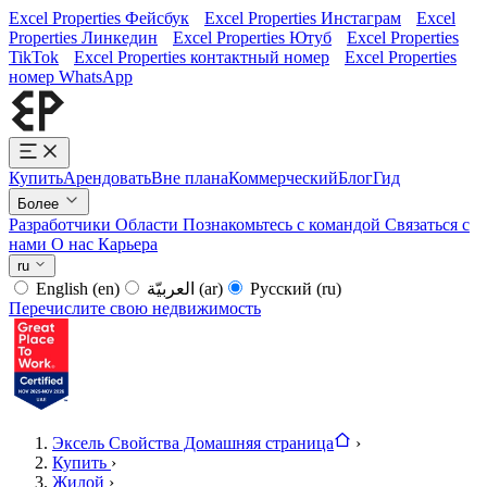
Excel Properties Фейсбук
Excel Properties Инстаграм
Excel
Properties Линкедин
Excel Properties Ютуб
Excel Properties
TikTok
Excel Properties контактный номер
Excel Properties
номер WhatsApp
Купить
Арендовать
Вне плана
Коммерческий
Блог
Гид
Более
Разработчики
Области
Познакомьтесь с командой
Связаться с
нами
О нас
Карьера
ru
English
(en)
العربيّة
(ar)
Русский
(ru)
Перечислите свою недвижимость
Эксель Свойства Домашняя страница
›
Купить
›
Жилой
›