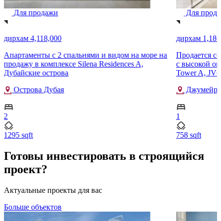
Для продажи
Для прод
дирхам 4,118,000
дирхам 1,186
Апартаменты с 2 спальнями и видом на море на
Продается со
продажу в комплексе Silena Residences A,
с высокой ок
Дубайские острова
Tower A, JVC 
Острова Дубая
Джумейра 
2
1
1295 sqft
758 sqft
Готовы инвестировать в строящийся
проект?
Актуальные проекты для вас
Больше объектов