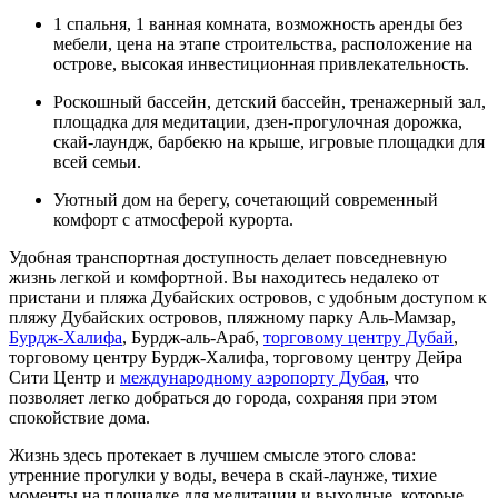
1 спальня, 1 ванная комната, возможность аренды без
мебели, цена на этапе строительства, расположение на
острове, высокая инвестиционная привлекательность.
Роскошный бассейн, детский бассейн, тренажерный зал,
площадка для медитации, дзен-прогулочная дорожка,
скай-лаундж, барбекю на крыше, игровые площадки для
всей семьи.
Уютный дом на берегу, сочетающий современный
комфорт с атмосферой курорта.
Удобная транспортная доступность делает повседневную
жизнь легкой и комфортной. Вы находитесь недалеко от
пристани и пляжа Дубайских островов, с удобным доступом к
пляжу Дубайских островов, пляжному парку Аль-Мамзар,
Бурдж-Халифа
, Бурдж-аль-Араб,
торговому центру Дубай
,
торговому центру Бурдж-Халифа, торговому центру Дейра
Сити Центр и
международному аэропорту Дубая
, что
позволяет легко добраться до города, сохраняя при этом
спокойствие дома.
Жизнь здесь протекает в лучшем смысле этого слова:
утренние прогулки у воды, вечера в скай-лаунже, тихие
моменты на площадке для медитации и выходные, которые