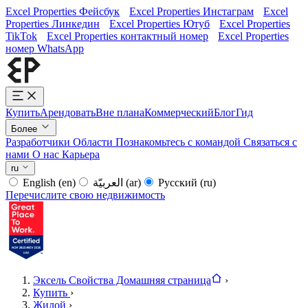
Excel Properties Фейсбук
Excel Properties Инстаграм
Excel
Properties Линкедин
Excel Properties Ютуб
Excel Properties
TikTok
Excel Properties контактный номер
Excel Properties
номер WhatsApp
Купить
Арендовать
Вне плана
Коммерческий
Блог
Гид
Более
Разработчики
Области
Познакомьтесь с командой
Связаться с
нами
О нас
Карьера
ru
English
(en)
العربيّة
(ar)
Русский
(ru)
Перечислите свою недвижимость
Эксель Свойства Домашняя страница
›
Купить
›
Жилой
›