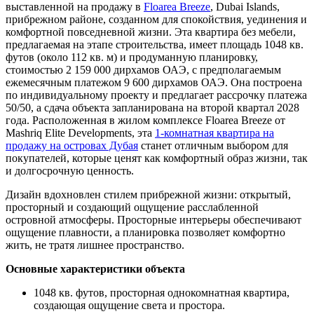
выставленной на продажу в
Floarea Breeze
, Dubai Islands,
прибрежном районе, созданном для спокойствия, уединения и
комфортной повседневной жизни. Эта квартира без мебели,
предлагаемая на этапе строительства, имеет площадь 1048 кв.
футов (около 112 кв. м) и продуманную планировку,
стоимостью 2 159 000 дирхамов ОАЭ, с предполагаемым
ежемесячным платежом 9 600 дирхамов ОАЭ. Она построена
по индивидуальному проекту и предлагает рассрочку платежа
50/50, а сдача объекта запланирована на второй квартал 2028
года. Расположенная в жилом комплексе Floarea Breeze от
Mashriq Elite Developments, эта
1-комнатная квартира на
продажу на островах Дубая
станет отличным выбором для
покупателей, которые ценят как комфортный образ жизни, так
и долгосрочную ценность.
Дизайн вдохновлен стилем прибрежной жизни: открытый,
просторный и создающий ощущение расслабленной
островной атмосферы. Просторные интерьеры обеспечивают
ощущение плавности, а планировка позволяет комфортно
жить, не тратя лишнее пространство.
Основные характеристики объекта
1048 кв. футов, просторная однокомнатная квартира,
создающая ощущение света и простора.