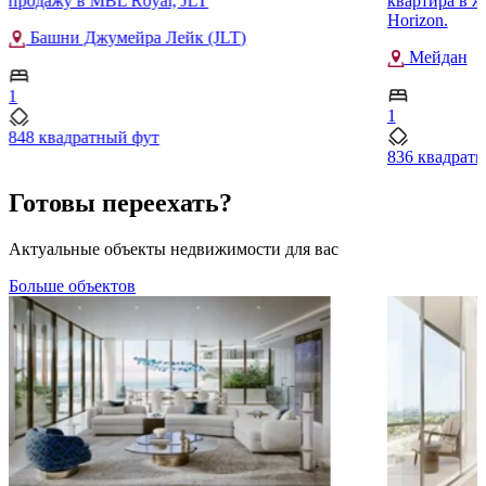
продажу в MBL Royal, JLT
квартира в ж
Horizon.
Башни Джумейра Лейк (JLT)
Мейдан
1
1
848 квадратный фут
836 квадрат
Готовы переехать?
Актуальные объекты недвижимости для вас
Больше объектов