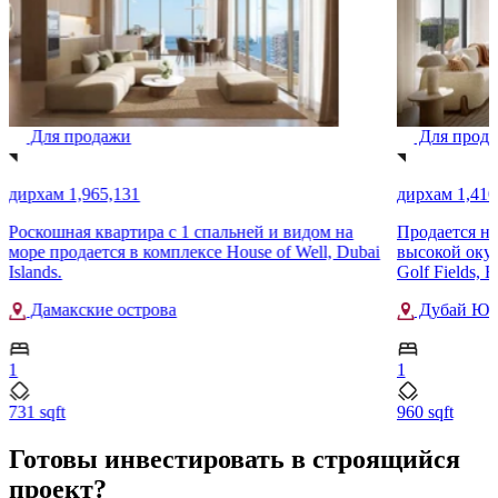
Для продажи
Для прод
дирхам 1,965,131
дирхам 1,410
Роскошная квартира с 1 спальней и видом на
Продается но
море продается в комплексе House of Well, Dubai
высокой оку
Islands.
Golf Fields, 
Дамакские острова
Дубай Юг
1
1
731 sqft
960 sqft
Готовы инвестировать в строящийся
проект?