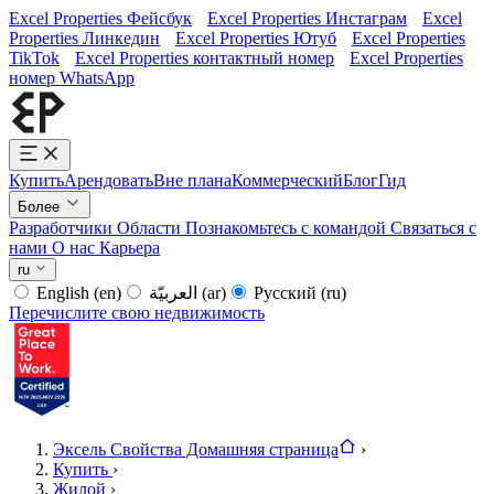
Excel Properties Фейсбук
Excel Properties Инстаграм
Excel
Properties Линкедин
Excel Properties Ютуб
Excel Properties
TikTok
Excel Properties контактный номер
Excel Properties
номер WhatsApp
Купить
Арендовать
Вне плана
Коммерческий
Блог
Гид
Более
Разработчики
Области
Познакомьтесь с командой
Связаться с
нами
О нас
Карьера
ru
English
(en)
العربيّة
(ar)
Русский
(ru)
Перечислите свою недвижимость
Эксель Свойства Домашняя страница
›
Купить
›
Жилой
›