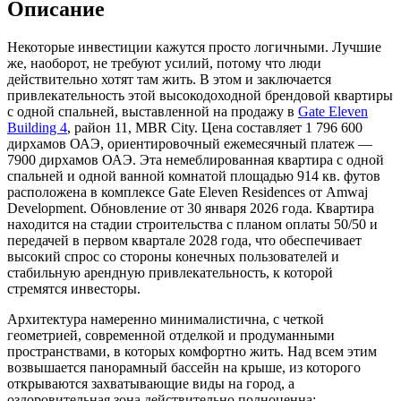
Описание
Некоторые инвестиции кажутся просто логичными. Лучшие
же, наоборот, не требуют усилий, потому что люди
действительно хотят там жить. В этом и заключается
привлекательность этой высокодоходной брендовой квартиры
с одной спальней, выставленной на продажу в
Gate Eleven
Building 4
, район 11, MBR City. Цена составляет 1 796 600
дирхамов ОАЭ, ориентировочный ежемесячный платеж —
7900 дирхамов ОАЭ. Эта немеблированная квартира с одной
спальней и одной ванной комнатой площадью 914 кв. футов
расположена в комплексе Gate Eleven Residences от Amwaj
Development. Обновление от 30 января 2026 года. Квартира
находится на стадии строительства с планом оплаты 50/50 и
передачей в первом квартале 2028 года, что обеспечивает
высокий спрос со стороны конечных пользователей и
стабильную арендную привлекательность, к которой
стремятся инвесторы.
Архитектура намеренно минималистична, с четкой
геометрией, современной отделкой и продуманными
пространствами, в которых комфортно жить. Над всем этим
возвышается панорамный бассейн на крыше, из которого
открываются захватывающие виды на город, а
оздоровительная зона действительно полноценна: