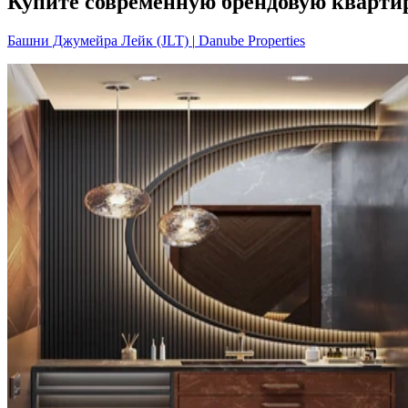
Купите современную брендовую квартиру
Башни Джумейра Лейк (JLT)
|
Danube Properties