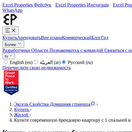
Excel Properties Фейсбук
Excel Properties Инстаграм
Excel Pro
WhatsApp
Купить
Арендовать
Вне плана
Коммерческий
Блог
Гид
Более
Разработчики
Области
Познакомьтесь с командой
Связаться с 
ru
English
(en)
العربيّة
(ar)
Русский
(ru)
Перечислите свою недвижимость
Эксель Свойства Домашняя страница
›
Купить
›
Жилой
›
Купите современную брендовую квартиру с 1 спальней в 