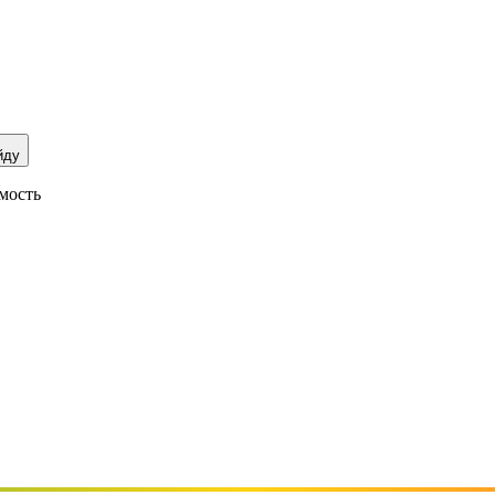
йду
мость