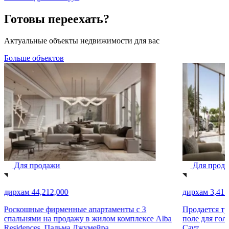
Готовы переехать?
Актуальные объекты недвижимости для вас
Больше объектов
Для продажи
Для прод
дирхам 44,212,000
дирхам 3,415
Роскошные фирменные апартаменты с 3
Продается тр
спальнями на продажу в жилом комплексе Alba
поле для гол
Residences, Пальма Джумейра
Саут.