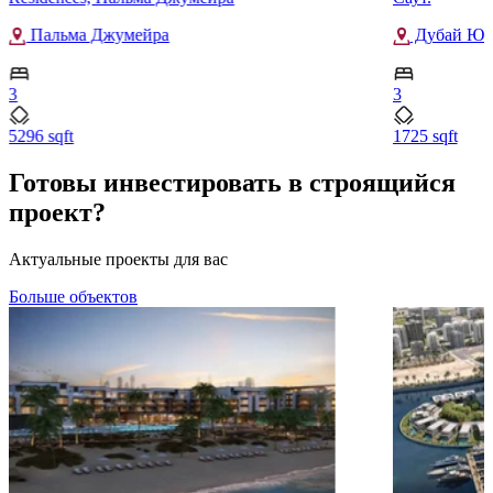
Пальма Джумейра
Дубай Юг
3
3
5296 sqft
1725 sqft
Готовы инвестировать в строящийся
проект?
Актуальные проекты для вас
Больше объектов