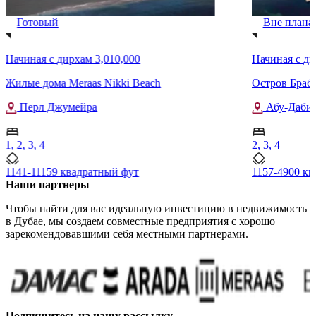
Готовый
Вне плана
Начиная с
дирхам 3,010,000
Начиная с
ди
Жилые дома Meraas Nikki Beach
Остров Брабус
Перл Джумейра
Абу-Даби
1, 2, 3, 4
2, 3, 4
1141-11159 квадратный фут
1157-4900 кв
Наши партнеры
Чтобы найти для вас идеальную инвестицию в недвижимость
в Дубае, мы создаем совместные предприятия с хорошо
зарекомендовавшими себя местными партнерами.
Подпишитесь на нашу рассылку