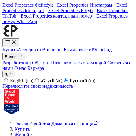
Excel Properties Фейсбук
Excel Properties Инстаграм
Excel
Properties Линкедин
Excel Properties Ютуб
Excel Properties
TikTok
Excel Properties контактный номер
Excel Properties
номер WhatsApp
Купить
Арендовать
Вне плана
Коммерческий
Блог
Гид
Более
Разработчики
Области
Познакомьтесь с командой
Связаться с
нами
О нас
Карьера
ru
English
(en)
العربيّة
(ar)
Русский
(ru)
Перечислите свою недвижимость
Эксель Свойства Домашняя страница
›
Купить
›
Жилой
›