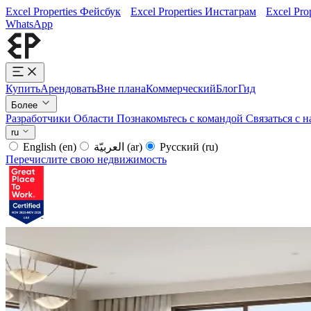
Excel Properties Фейсбук
Excel Properties Инстаграм
Excel Pro
WhatsApp
Купить
Арендовать
Вне плана
Коммерческий
Блог
Гид
Более
Разработчики
Области
Познакомьтесь с командой
Связаться с 
ru
English
(en)
العربيّة
(ar)
Русский
(ru)
Перечислите свою недвижимость