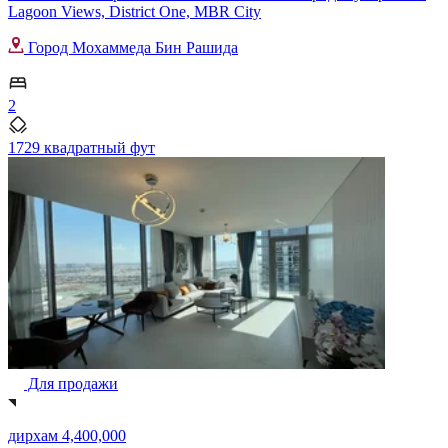
Lagoon Views, District One, MBR City
Город Мохаммеда Бин Рашида
2
1729 квадратный фут
Для продажи
дирхам 4,400,000