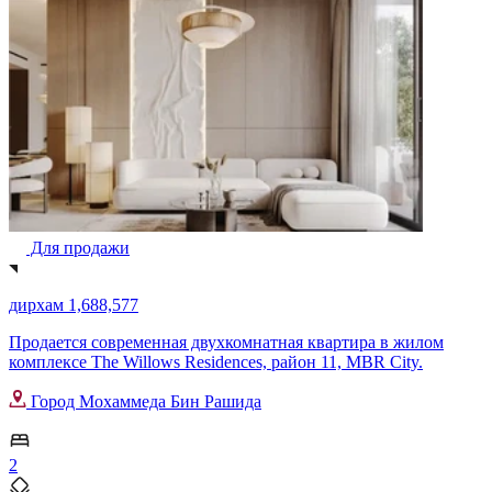
Для продажи
дирхам 1,688,577
Продается современная двухкомнатная квартира в жилом
комплексе The Willows Residences, район 11, MBR City.
Город Мохаммеда Бин Рашида
2