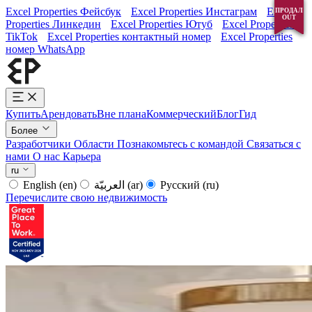
Excel Properties Фейсбук
Excel Properties Инстаграм
Excel
ПРОДАЛ
ПРОДАЛ
ПРОДАЛ
OUT
OUT
OUT
Properties Линкедин
Excel Properties Ютуб
Excel Properties
TikTok
Excel Properties контактный номер
Excel Properties
номер WhatsApp
Купить
Арендовать
Вне плана
Коммерческий
Блог
Гид
Более
Разработчики
Области
Познакомьтесь с командой
Связаться с
нами
О нас
Карьера
ru
English
(en)
العربيّة
(ar)
Русский
(ru)
Перечислите свою недвижимость