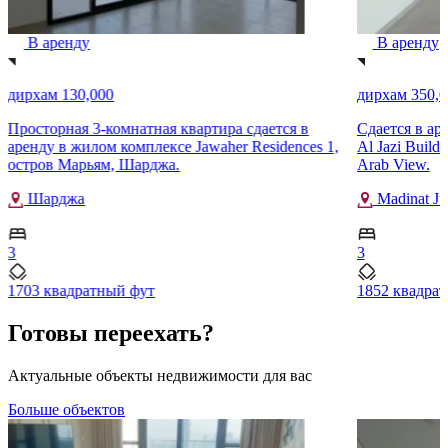
В аренду
В аренду
дирхам 130,000
дирхам 350,0
Просторная 3-комнатная квартира сдается в
Сдается в ар
аренду в жилом комплексе Jawaher Residences 1,
Al Jazi Buildi
остров Марьям, Шарджа.
Arab View.
Шарджа
Madinat Ju
3
3
1703 квадратный фут
1852 квадра
Готовы переехать?
Актуальные объекты недвижимости для вас
Больше объектов