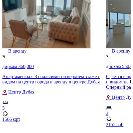
В аренду
В аренду
дирхам 360,000
дирхам 550,0
Апартаменты с 3 спальнями на верхнем этаже с
Сдаётся в ар
видом на центр города в аренду в центре Дубая
и видом на Б
Оперный рай
Центр Дубая
Центр Дуб
3
3
1566 sqft
2152 sqft