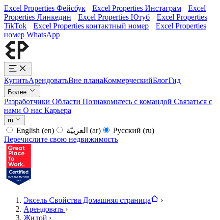
Excel Properties Фейсбук
Excel Properties Инстаграм
Excel
Properties Линкедин
Excel Properties Ютуб
Excel Properties
TikTok
Excel Properties контактный номер
Excel Properties
номер WhatsApp
Купить
Арендовать
Вне плана
Коммерческий
Блог
Гид
Более
Разработчики
Области
Познакомьтесь с командой
Связаться с
нами
О нас
Карьера
ru
English
(en)
العربيّة
(ar)
Русский
(ru)
Перечислите свою недвижимость
Эксель Свойства Домашняя страница
›
Арендовать
›
Жилой
›