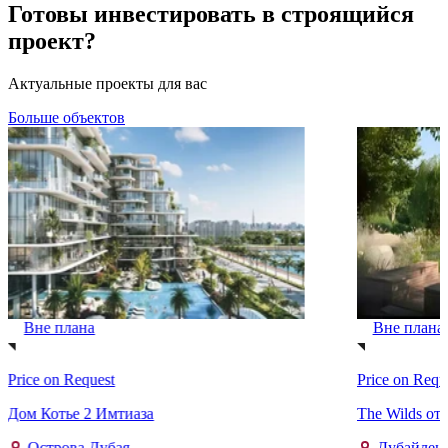
Готовы инвестировать в строящийся
проект?
Актуальные проекты для вас
Больше объектов
Вне плана
Вне плана
Price on Request
Price on Requ
Дом Котье 2 Имтиаза
The Wilds от 
Острова Дубая
Дубайлен