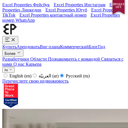
Excel Properties Фейсбук
Excel Properties Инстаграм
Excel
ПРОДАЛ
ПРОДАЛ
OUT
OUT
Properties Линкедин
Excel Properties Ютуб
Excel Properties
TikTok
Excel Properties контактный номер
Excel Properties
номер WhatsApp
Купить
Арендовать
Вне плана
Коммерческий
Блог
Гид
Более
Разработчики
Области
Познакомьтесь с командой
Связаться с
нами
О нас
Карьера
ru
English
(en)
العربيّة
(ar)
Русский
(ru)
Перечислите свою недвижимость