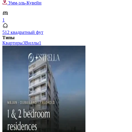
Умм-эль-Кувейн
1
512 квадратный фут
Типы
Квартиры
3
Виллы
1