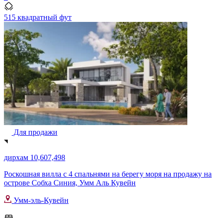
515 квадратный фут
Для продажи
дирхам 10,607,498
Роскошная вилла с 4 спальнями на берегу моря на продажу на
острове Собха Синия, Умм Аль Кувейн
Умм-эль-Кувейн