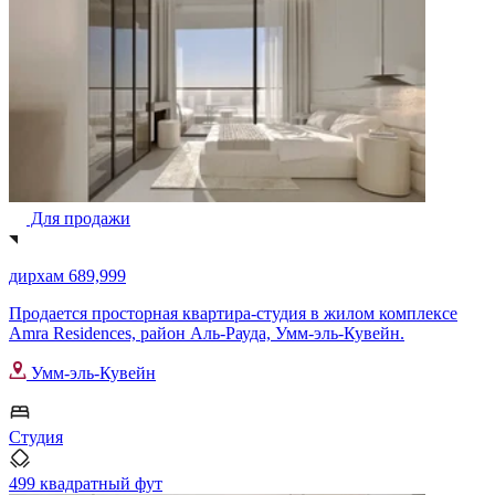
Для продажи
дирхам 689,999
Продается просторная квартира-студия в жилом комплексе
Amra Residences, район Аль-Рауда, Умм-эль-Кувейн.
Умм-эль-Кувейн
Студия
499 квадратный фут