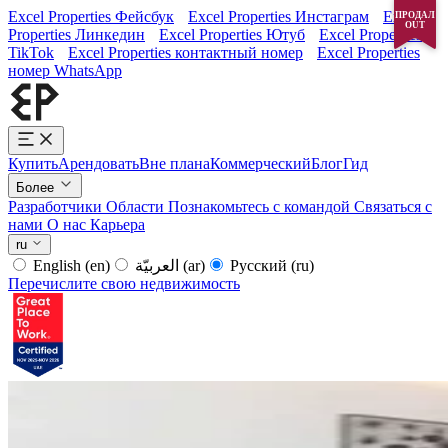
Excel Properties Фейсбук
Excel Properties Инстаграм
Excel
ПРОДАЛ
OUT
Properties Линкедин
Excel Properties Ютуб
Excel Properties
TikTok
Excel Properties контактный номер
Excel Properties
номер WhatsApp
Купить
Арендовать
Вне плана
Коммерческий
Блог
Гид
Более
Разработчики
Области
Познакомьтесь с командой
Связаться с
нами
О нас
Карьера
ru
English
(en)
العربيّة
(ar)
Русский
(ru)
Перечислите свою недвижимость