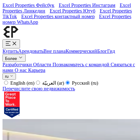
Excel Properties Фейсбук
Excel Properties Инстаграм
Excel
Properties Линкедин
Excel Properties Ютуб
Excel Properties
TikTok
Excel Properties контактный номер
Excel Properties
номер WhatsApp
Купить
Арендовать
Вне плана
Коммерческий
Блог
Гид
Более
Разработчики
Области
Познакомьтесь с командой
Связаться с
нами
О нас
Карьера
ru
English
(en)
العربيّة
(ar)
Русский
(ru)
Перечислите свою недвижимость