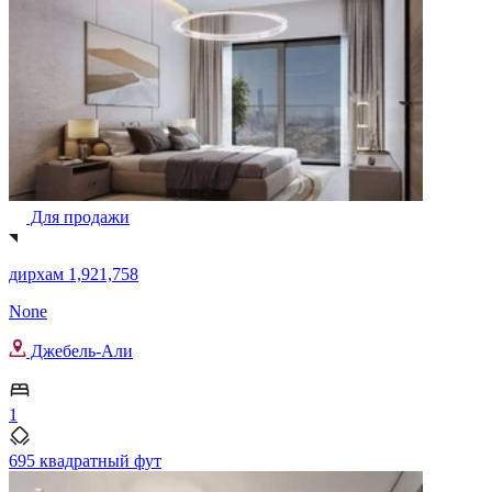
Для продажи
дирхам 1,921,758
None
Джебель-Али
1
695 квадратный фут