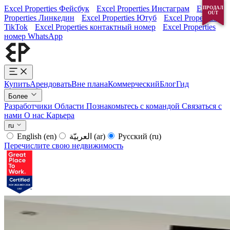
Excel Properties Фейсбук
Excel Properties Инстаграм
Excel
ПРОДАЛ
ПРОДАЛ
OUT
OUT
Properties Линкедин
Excel Properties Ютуб
Excel Properties
TikTok
Excel Properties контактный номер
Excel Properties
номер WhatsApp
Купить
Арендовать
Вне плана
Коммерческий
Блог
Гид
Более
Разработчики
Области
Познакомьтесь с командой
Связаться с
нами
О нас
Карьера
ru
English
(en)
العربيّة
(ar)
Русский
(ru)
Перечислите свою недвижимость