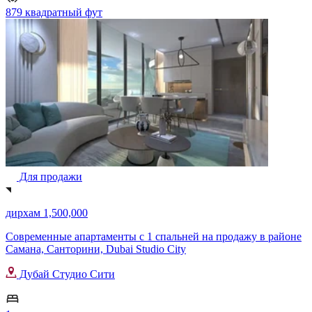
879 квадратный фут
Для продажи
дирхам 1,500,000
Современные апартаменты с 1 спальней на продажу в районе
Самана, Санторини, Dubai Studio City
Дубай Студио Сити