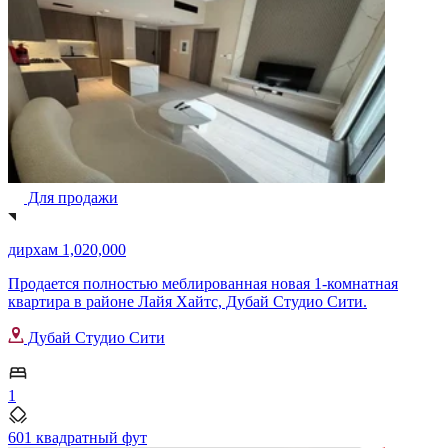
Для продажи
дирхам 1,020,000
Продается полностью меблированная новая 1-комнатная
квартира в районе Лайя Хайтс, Дубай Студио Сити.
Дубай Студио Сити
1
601 квадратный фут