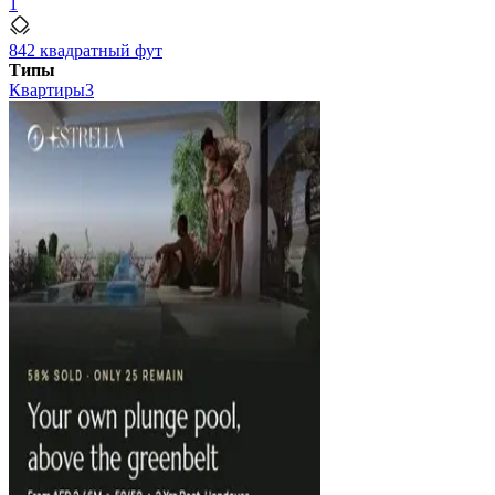
1
842 квадратный фут
Типы
Квартиры
3