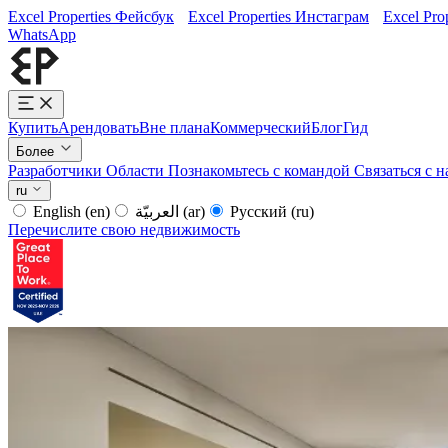
Excel Properties Фейсбук
Excel Properties Инстаграм
Excel Pro
WhatsApp
Купить
Арендовать
Вне плана
Коммерческий
Блог
Гид
Более
Разработчики
Области
Познакомьтесь с командой
Связаться с 
ru
English
(en)
العربيّة
(ar)
Русский
(ru)
Перечислите свою недвижимость