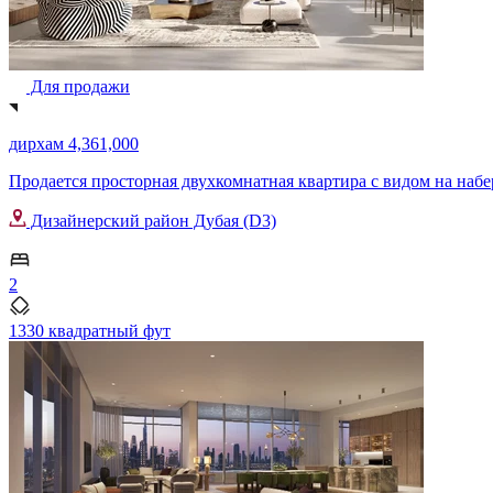
Для продажи
дирхам 4,361,000
Продается просторная двухкомнатная квартира с видом на набере
Дизайнерский район Дубая (D3)
2
1330 квадратный фут