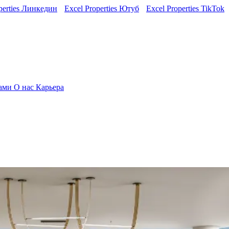
perties Линкедин
Excel Properties Ютуб
Excel Properties TikTok
нами
О нас
Карьера