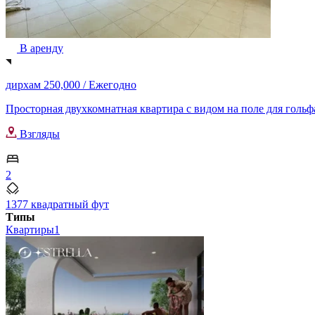
В аренду
дирхам 250,000 /
Ежегодно
Просторная двухкомнатная квартира с видом на поле для гольфа 
Взгляды
2
1377 квадратный фут
Типы
Квартиры
1