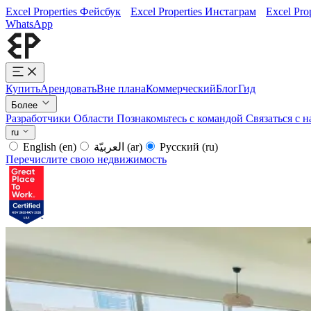
Excel Properties Фейсбук
Excel Properties Инстаграм
Excel Pro
WhatsApp
Купить
Арендовать
Вне плана
Коммерческий
Блог
Гид
Более
Разработчики
Области
Познакомьтесь с командой
Связаться с 
ru
English
(en)
العربيّة
(ar)
Русский
(ru)
Перечислите свою недвижимость