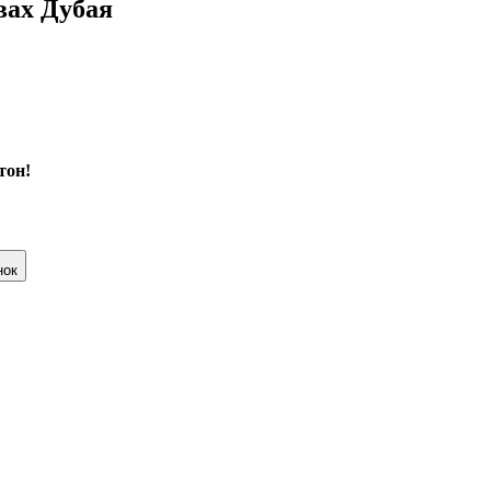
вах Дубая
тон!
нок