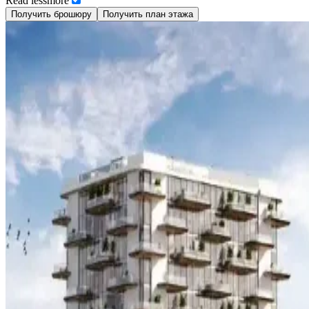
Read
less
more
Получить брошюру
Получить план этажа