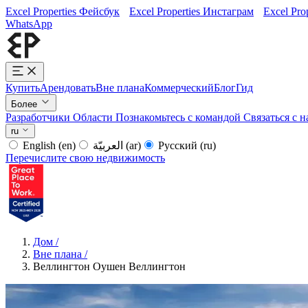
Excel Properties Фейсбук
Excel Properties Инстаграм
Excel Pro
WhatsApp
Купить
Арендовать
Вне плана
Коммерческий
Блог
Гид
Более
Разработчики
Области
Познакомьтесь с командой
Связаться с 
ru
English
(en)
العربيّة
(ar)
Русский
(ru)
Перечислите свою недвижимость
Дом
/
Вне плана
/
Веллингтон Оушен Веллингтон