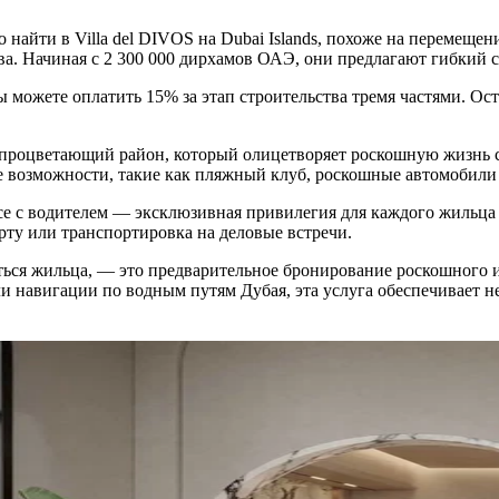
йти в Villa del DIVOS на Dubai Islands, похоже на перемещение
. Начиная с 2 300 000 дирхамов ОАЭ, они предлагают гибкий с
ы можете оплатить 15% за этап строительства тремя частями. О
 в процветающий район, который олицетворяет роскошную жизнь
е возможности, такие как пляжный клуб, роскошные автомобили 
e с водителем — эксклюзивная привилегия для каждого жильца а
орту или транспортировка на деловые встречи.
аться жильца, — это предварительное бронирование роскошного 
и навигации по водным путям Дубая, эта услуга обеспечивает н