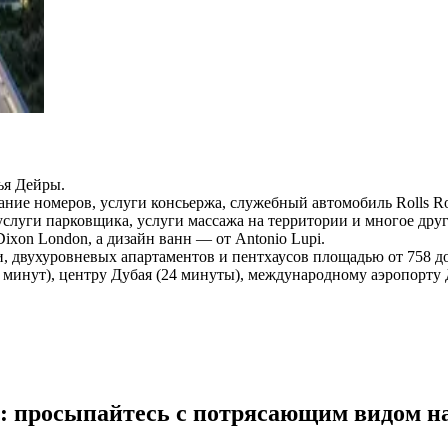
ья Дейры.
ание номеров, услуги консьержа, служебный автомобиль Rolls R
услуги парковщика, услуги массажа на территории и многое друг
ixon London, а дизайн ванн — от Antonio Lupi.
, двухуровневых апартаментов и пентхаусов площадью от 758 до
(11 минут), центру Дубая (24 минуты), международному аэропорт
nt: просыпайтесь с потрясающим видом н