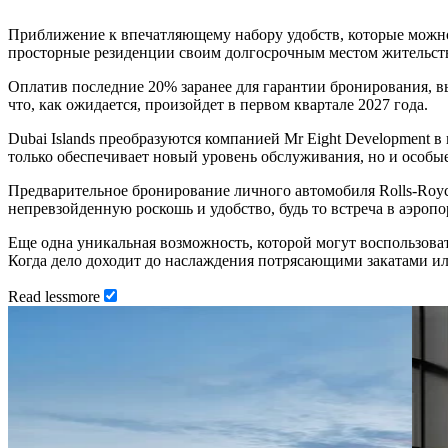
Приближение к впечатляющему набору удобств, которые можно на
просторные резиденции своим долгосрочным местом жительства
Оплатив последние 20% заранее для гарантии бронирования, в
что, как ожидается, произойдет в первом квартале 2027 года.
Dubai Islands преобразуются компанией Mr Eight Development
только обеспечивает новый уровень обслуживания, но и особы
Предварительное бронирование личного автомобиля Rolls-Royc
непревзойденную роскошь и удобство, будь то встреча в аэроп
Еще одна уникальная возможность, которой могут воспользов
Когда дело доходит до наслаждения потрясающими закатами ил
Read
less
more