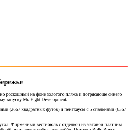
бережье
ьно роскошный на фоне золотого пляжа и потрясающе синего
у запуску Mr. Eight Development.
нями (2667 квадратных футов) и пентхаусы с 5 спальнями (6367
 угол. Фирменный вестибюль с отделкой из матовой платины
notti поставляют мебель для лобби. Потолки Rolls-Royce