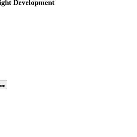
Eight Development
нок