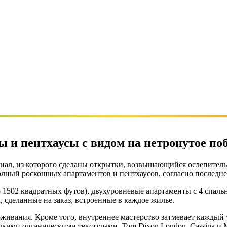
сы и пентхаусы с видом на нетронутое по
риал, из которого сделаны открытки, возвышающийся ослепител
лный роскошных апартаментов и пентхаусов, согласно последнем
о 1502 квадратных футов), двухуровневые апартаменты с 4 спаль
 сделанные на заказ, встроенные в каждое жилье.
живания. Кроме того, внутреннее мастерство затмевает каждый
кими органическими текстурами. Tom Dixon London, Cassina и Mi