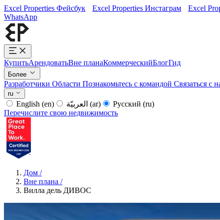
Excel Properties Фейсбук
Excel Properties Инстаграм
Excel Pro
WhatsApp
Купить
Арендовать
Вне плана
Коммерческий
Блог
Гид
Более
Разработчики
Области
Познакомьтесь с командой
Связаться с 
ru
English
(en)
العربيّة
(ar)
Русский
(ru)
Перечислите свою недвижимость
Дом
/
Вне плана
/
Вилла дель ДИВОС