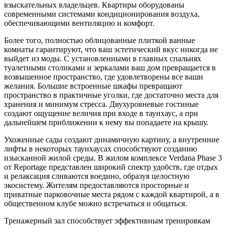
взыскательных владельцев. Квартиры оборудованы
современными системами кондиционирования воздуха,
обеспечивающими вентиляцию и комфорт.
Более того, полностью облицованные плиткой ванные
комнаты гарантируют, что ваш эстетический вкус никогда не
выйдет из моды. С установленными в главных спальнях
туалетными столиками и зеркалами ваш дом превращается в
возвышенное пространство, где удовлетворены все ваши
желания. Большие встроенные шкафы превращают
пространство в практичные уголки, где достаточно места для
хранения и минимум стресса. Двухуровневые гостиные
создают ощущение величия при входе в таунхаус, а при
дальнейшем приближении к нему вы попадаете на крышу.
Ухоженные сады создают динамичную картину, а внутренние
лифты в некоторых таунхаусах способствуют созданию
изысканной жилой среды. В жилом комплексе Verdana Phase 3
от Reportage представлен широкий спектр удобств, где отдых
и релаксация сливаются воедино, образуя целостную
экосистему. Жителям предоставляются просторные и
приватные парковочные места рядом с каждой квартирой, а в
общественном клубе можно встречаться и общаться.
Тренажерный зал способствует эффективным тренировкам