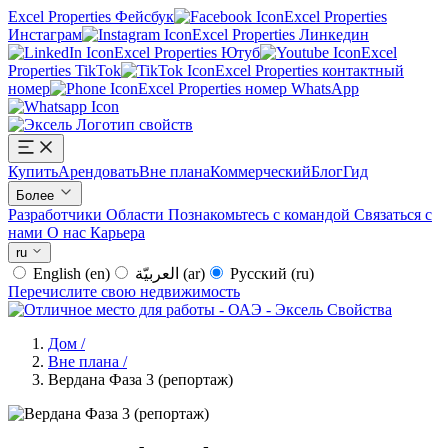
Excel Properties Фейсбук
Excel Properties
Инстаграм
Excel Properties Линкедин
Excel Properties Ютуб
Excel
Properties TikTok
Excel Properties контактный
номер
Excel Properties номер WhatsApp
Купить
Арендовать
Вне плана
Коммерческий
Блог
Гид
Более
Разработчики
Области
Познакомьтесь с командой
Связаться с
нами
О нас
Карьера
ru
English
(en)
العربيّة
(ar)
Русский
(ru)
Перечислите свою недвижимость
Дом
/
Вне плана
/
Вердана Фаза 3 (репортаж)