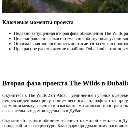
Ключевые моменты проекта
Недавно запущенная вторая фаза обновления The Wilds р
Целенаправленная экосистема, способствующая установ
Оптимальная экологичность достигается за счет использ
Прекрасное расположение в районе Dubailand с отличным 
Вторая фаза проекта The Wilds в Dubail
Окунитесь в The Wilds 2 от Aldar – уединенный уголок в дере
непревзойденным присутствием лесного ландшафта, этот продума
гармония между зеленью и изысканными жилыми пространствами
взыскательных домовладельцев в Дубае.
Окутанный лесом и обилием зелени, этот жилой комплекс в Д
городской инфраструктуре. Благодаря продуманному расположен