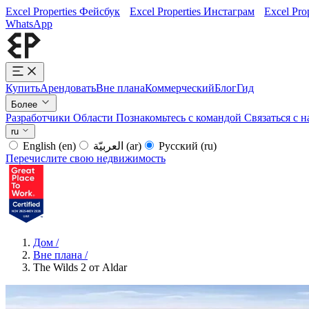
Excel Properties Фейсбук
Excel Properties Инстаграм
Excel Pro
WhatsApp
Купить
Арендовать
Вне плана
Коммерческий
Блог
Гид
Более
Разработчики
Области
Познакомьтесь с командой
Связаться с 
ru
English
(en)
العربيّة
(ar)
Русский
(ru)
Перечислите свою недвижимость
Дом
/
Вне плана
/
The Wilds 2 от Aldar