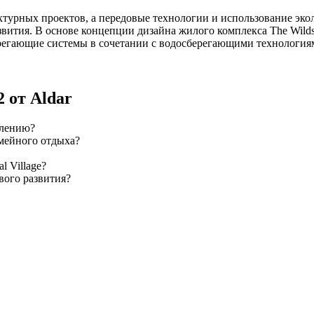
турных проектов, а передовые технологии и использование экол
ития. В основе концепции дизайна жилого комплекса The Wilds
ерегающие системы в сочетании с водосберегающими технологи
 от Aldar
елению?
емейного отдыха?
l Village?
вого развития?