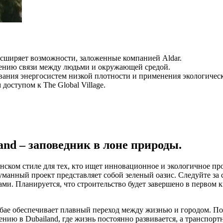
асширяет возможности, заложенные компанией Aldar.
лению связи между людьми и окружающей средой.
ования энергосистем низкой плотности и применения экологичес
доступом к The Global Village.
and – заповедник в лоне природы.
венском стиле для тех, кто ищет инновационное и экологичное п
нный проект представляет собой зеленый оазис. Следуйте за сво
. Планируется, что строительство будет завершено в первом кв
убае обеспечивает плавный переход между жизнью и городом. П
ию в Dubailand, где жизнь постоянно развивается, а транспорт