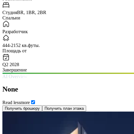
СтудияBR, 1BR, 2BR
Спальни
Разработчик
444-2152 кв.футы.
Площадь от
Q2 2028
Завершение
AI Overview
None
Read
less
more
Получить брошюру
Получить план этажа