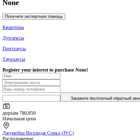
None
Получите экспертную помощь
Квартиры
Дуплексы
Пентхаусы
Таунхаусы
Register your interest to purchase
None!
Закажите бесплатный обратный зво
дирхам 780,850
Начальная цена
Джумейра Виллидж Серкл (JVC)
Расположение