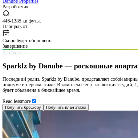
Danube Properties
Разработчик
446-1385 кв.футы.
Площадь от
Скоро будет обновлено
Завершение
AI Overview
Sparklz by Danube — роскошные апарт
Последний релиз, Sparklz by Danube, представляет собой мирн
подиуме и первом этаже. В комплексе есть коллекция студий, 
будет объявлена в ближайшее время.
Read
less
more
Получить брошюру
Получить план этажа