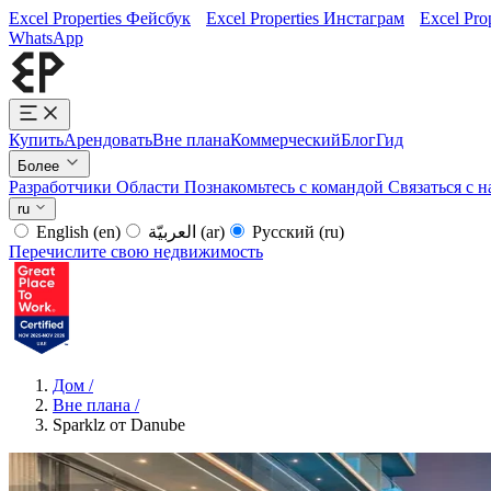
Excel Properties Фейсбук
Excel Properties Инстаграм
Excel Pro
WhatsApp
Купить
Арендовать
Вне плана
Коммерческий
Блог
Гид
Более
Разработчики
Области
Познакомьтесь с командой
Связаться с 
ru
English
(en)
العربيّة
(ar)
Русский
(ru)
Перечислите свою недвижимость
Дом
/
Вне плана
/
Sparklz от Danube