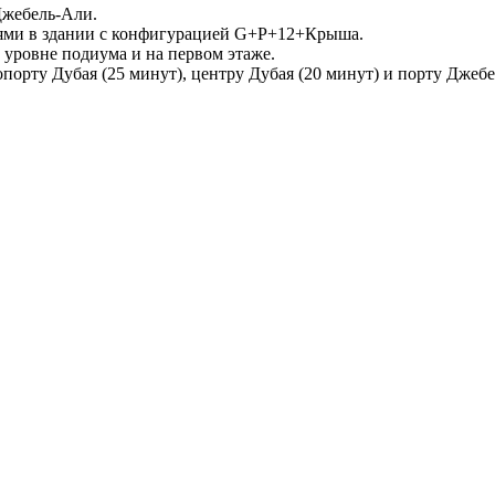
Джебель-Али.
льнями в здании с конфигурацией G+P+12+Крыша.
а уровне подиума и на первом этаже.
опорту Дубая (25 минут), центру Дубая (20 минут) и порту Джеб