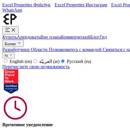
Excel Properties Фейсбук
Excel Properties Инстаграм
Excel Pro
WhatsApp
Купить
Арендовать
Вне плана
Коммерческий
Блог
Гид
Более
Разработчики
Области
Познакомьтесь с командой
Связаться с 
ru
English
(en)
العربيّة
(ar)
Русский
(ru)
Перечислите свою недвижимость
Временное уведомление