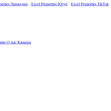
perties Линкедин
Excel Properties Ютуб
Excel Properties TikTok
нами
О нас
Карьера