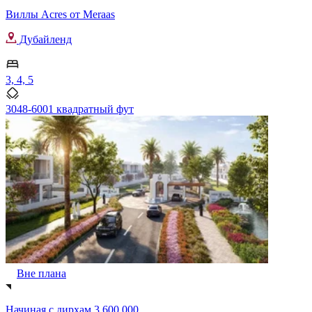
Виллы Acres от Meraas
Дубайленд
3, 4, 5
3048-6001 квадратный фут
Вне плана
Начиная с
дирхам 3,600,000