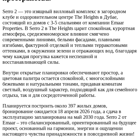
Serro 2 — это изящный вилловый комплекс в загородном
клубе и оздоровительном центре The Heights в Дубае,
состоящий из домов с 3-5 спальнями от компании Emaar
Properties. В Serro 2 в The Heights царит спокойная, курортная
атмосфера, средиземноморское влияние смягчено
современными линиями, белыми фасадами, плавными
изгибами, фактурной отделкой и теплыми терракотовыми
оттенками, в окружении зелени и отражающих вод, благодаря
чему каждая прогулка кажется неспешной и
восстанавливающей силы.
Внутри открытые планировки обеспечивают простор, а
цветовая палитра остается спокойной, с многослойными
бежевыми и натуральными тонами, придавая комнатам
светлый, воздушный характер, подходящий как для семейного
отдыха, так и для сосредоточенной работы.
Планируется построить около 397 жилых домов,
бронирование ожидается 18 апреля 2026 года, а сдача в
эксплуатацию запланирована на май 2030 года. Serro 2 от
Emaar – это сбалансированный, ориентированный на будущее
проект, основанный на гармонии, энергии и ощущении
настоящего чувства принадлежности в повседневной жизни!