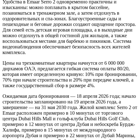
Удобства в Emaar Serro 2 одновременно практичны и
изысканны: можно поплавать в крытом бассейне,
позаниматься в тренажерном зале, а затем отдохнуть в
оздоровительных и спа-зонах. Благоустроенные сады и
пешеходные и беговые дорожки создают ощущение простора.
Для семей есть детская игровая площадка, а в выходные дни
можно отдохнуть в общей гостиной для жильцов, а также
воспользоваться местами для барбекю и пикников. Система
видеонаблюдения обеспечивает безопасность всех жителей
комплекса.
Цены на трехкомнатные квартиры начнутся от 6 000 000
дирхамов ОАЭ, предлагается гибкая система оплаты 80/20,
которая имеет определенную кривую: 10% при бронировании,
70% при начале строительства и 20% при передаче ключей, а
также государственный сбор в размере 4%.
Ожидаемая дата бронирования — 18 апреля 2026 года; начало
строительства запланировано на 19 апреля 2026 года, а
завершение — на 31 мая 2030 года. Жилой комплекс Serro 2 от
Emaar расположен примерно в 10 минутах от торгового
центра Dubai Hills Mall и гольф-клуба Dubai Hills Golf Club,
примерно в 12 минутах от центра Дубая и небоскреба Бурдж-
Халифа, примерно в 15 минутах от международного
аэропорта Дубая и примерно в 22 минутах от Дубай Марины,