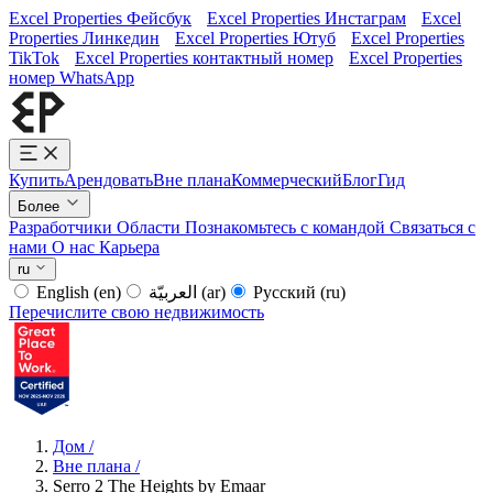
Excel Properties Фейсбук
Excel Properties Инстаграм
Excel
Properties Линкедин
Excel Properties Ютуб
Excel Properties
TikTok
Excel Properties контактный номер
Excel Properties
номер WhatsApp
Купить
Арендовать
Вне плана
Коммерческий
Блог
Гид
Более
Разработчики
Области
Познакомьтесь с командой
Связаться с
нами
О нас
Карьера
ru
English
(en)
العربيّة
(ar)
Русский
(ru)
Перечислите свою недвижимость
Дом
/
Вне плана
/
Serro 2 The Heights by Emaar