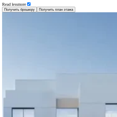
Read
less
more
Получить брошюру
Получить план этажа