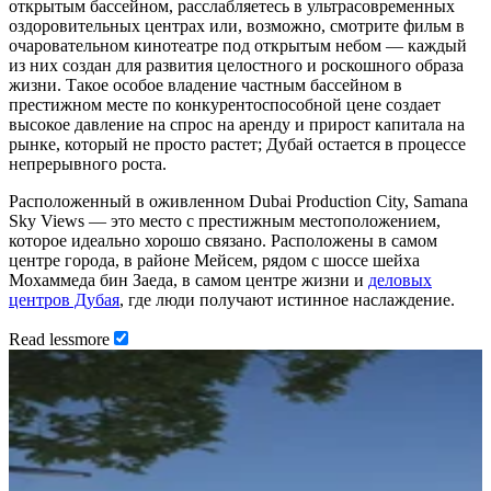
открытым бассейном, расслабляетесь в ультрасовременных
оздоровительных центрах или, возможно, смотрите фильм в
очаровательном кинотеатре под открытым небом — каждый
из них создан для развития целостного и роскошного образа
жизни. Такое особое владение частным бассейном в
престижном месте по конкурентоспособной цене создает
высокое давление на спрос на аренду и прирост капитала на
рынке, который не просто растет; Дубай остается в процессе
непрерывного роста.
Расположенный в оживленном Dubai Production City, Samana
Sky Views — это место с престижным местоположением,
которое идеально хорошо связано. Расположены в самом
центре города, в районе Мейсем, рядом с шоссе шейха
Мохаммеда бин Заеда, в самом центре жизни и
деловых
центров Дубая
, где люди получают истинное наслаждение.
Read
less
more