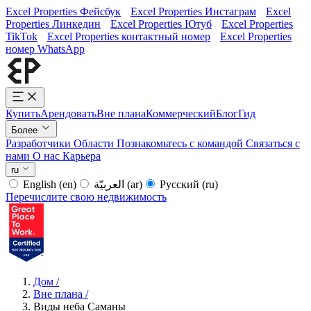
Excel Properties Фейсбук
Excel Properties Инстаграм
Excel
Properties Линкедин
Excel Properties Ютуб
Excel Properties
TikTok
Excel Properties контактный номер
Excel Properties
номер WhatsApp
Купить
Арендовать
Вне плана
Коммерческий
Блог
Гид
Более
Разработчики
Области
Познакомьтесь с командой
Связаться с
нами
О нас
Карьера
ru
English
(en)
العربيّة
(ar)
Русский
(ru)
Перечислите свою недвижимость
Дом
/
Вне плана
/
Виды неба Саманы