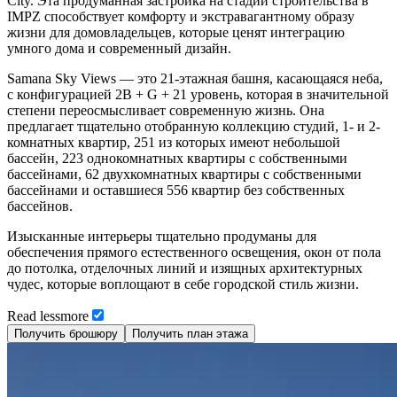
City. Эта продуманная застройка на стадии строительства в
IMPZ способствует комфорту и экстравагантному образу
жизни для домовладельцев, которые ценят интеграцию
умного дома и современный дизайн.
Samana Sky Views — это 21-этажная башня, касающаяся неба,
с конфигурацией 2B + G + 21 уровень, которая в значительной
степени переосмысливает современную жизнь. Она
предлагает тщательно отобранную коллекцию студий, 1- и 2-
комнатных квартир, 251 из которых имеют небольшой
бассейн, 223 однокомнатных квартиры с собственными
бассейнами, 62 двухкомнатных квартиры с собственными
бассейнами и оставшиеся 556 квартир без собственных
бассейнов.
Изысканные интерьеры тщательно продуманы для
обеспечения прямого естественного освещения, окон от пола
до потолка, отделочных линий и изящных архитектурных
чудес, которые воплощают в себе городской стиль жизни.
Read
less
more
Получить брошюру
Получить план этажа