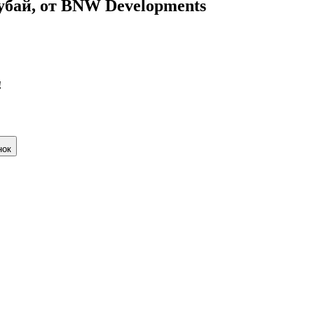
убай, от BNW Developments
!
нок