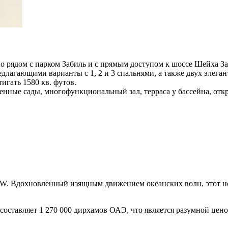
о рядом с парком Забиль и с прямым доступом к шоссе Шейха За
едлагающими варианты с 1, 2 и 3 спальнями, а также двух элег
игать 1580 кв. футов.
роенные сады, многофункциональный зал, терраса у бассейна, отк
BNW. Вдохновленный изящным движением океанских волн, этот но
 составляет 1 270 000 дирхамов ОАЭ, что является разумной цен