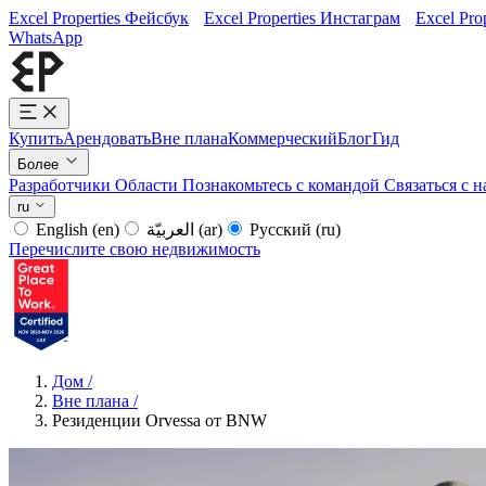
Excel Properties Фейсбук
Excel Properties Инстаграм
Excel Pro
WhatsApp
Купить
Арендовать
Вне плана
Коммерческий
Блог
Гид
Более
Разработчики
Области
Познакомьтесь с командой
Связаться с 
ru
English
(en)
العربيّة
(ar)
Русский
(ru)
Перечислите свою недвижимость
Дом
/
Вне плана
/
Резиденции Orvessa от BNW