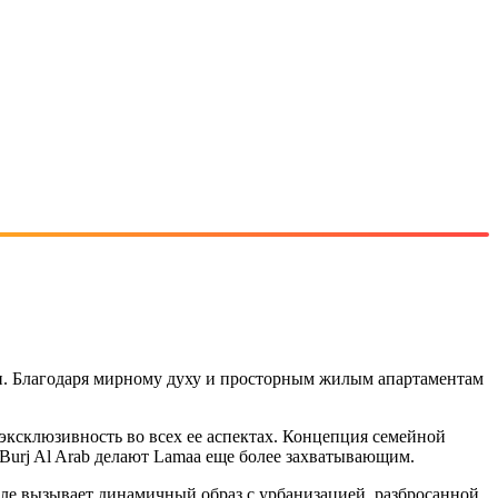
ти. Благодаря мирному духу и просторным жилым апартаментам
эксклюзивность во всех ее аспектах. Концепция семейной
Burj Al Arab делают Lamaa еще более захватывающим.
иле вызывает динамичный образ с урбанизацией, разбросанной