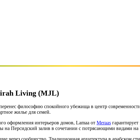
irah Living (MJL)
L) перенес философию спокойного убежища в центр современнос
ртное жилье для семей.
лого оформления интерьеров домов, Lamaa от
Meraas
гарантирует 
ды на Персидский залив в сочетании с потрясающими видами на 
ие через сообщество. Традиционная архитектура в арабском ст