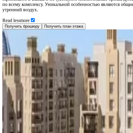
по всему комплексу. Уникальной особенностью являются общие
утренний воздух.
Read
less
more
Получить брошюру
Получить план этажа