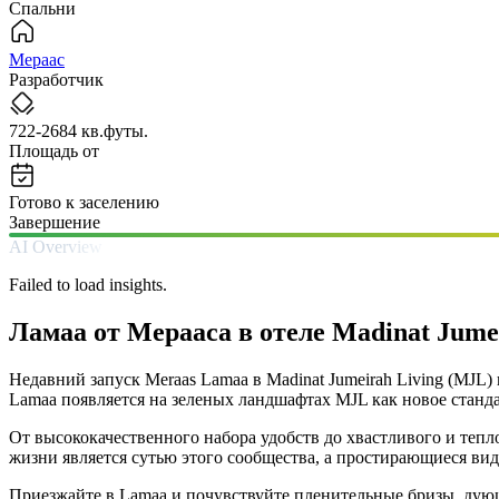
Спальни
Мераас
Разработчик
722-2684 кв.футы.
Площадь от
Готово к заселению
Завершение
AI Overview
Failed to load insights.
Ламаа от Мерааса в отеле Madinat Jume
Недавний запуск Meraas Lamaa в Madinat Jumeirah Living (MJ
Lamaa появляется на зеленых ландшафтах MJL как новое станда
От высококачественного набора удобств до хвастливого и теп
жизни является сутью этого сообщества, а простирающиеся ви
Приезжайте в Lamaa и почувствуйте пленительные бризы, дующ