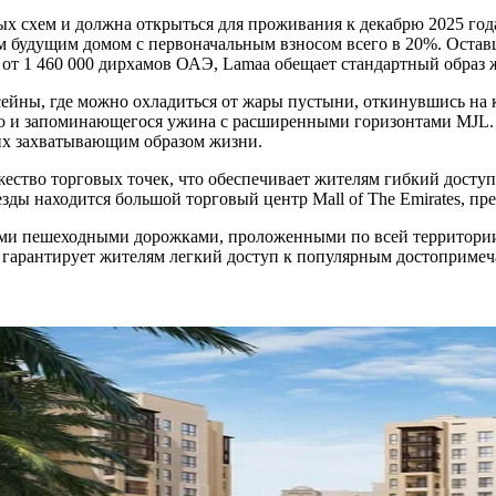
х схем и должна открыться для проживания к декабрю 2025 года.
м будущим домом с первоначальным взносом всего в 20%. Остав
 от 1 460 000 дирхамов ОАЭ, Lamaa обещает стандартный образ
сейны, где можно охладиться от жары пустыни, откинувшись на 
го и запоминающегося ужина с расширенными горизонтами MJL. 
 их захватывающим образом жизни.
множество торговых точек, что обеспечивает жителям гибкий до
езды находится большой торговый центр Mall of The Emirates, п
 пешеходными дорожками, проложенными по всей территории, 
арантирует жителям легкий доступ к популярным достопримечат