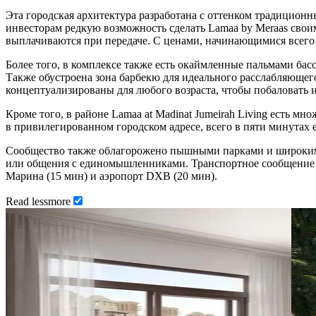
Эта городская архитектура разработана с оттенком традиционны
инвесторам редкую возможность сделать Lamaa by Meraas свои
выплачиваются при передаче. С ценами, начинающимися всего
Более того, в комплексе также есть окаймленные пальмами бас
Также обустроена зона барбекю для идеального расслабляюще
концептуализированы для любого возраста, чтобы побаловать
Кроме того, в районе Lamaa at Madinat Jumeirah Living есть 
в привилегированном городском адресе, всего в пяти минутах 
Сообщество также облагорожено пышными парками и широкими
или общения с единомышленниками. Транспортное сообщение г
Марина (15 мин) и аэропорт DXB (20 мин).
Read
less
more