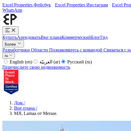
Excel Properties Фейсбук
Excel Properties Инстаграм
Excel Pro
WhatsApp
Купить
Арендовать
Вне плана
Коммерческий
Блог
Гид
Более
Разработчики
Области
Познакомьтесь с командой
Связаться с 
ru
English
(en)
العربيّة
(ar)
Русский
(ru)
Перечислите свою недвижимость
Дом
/
Вне плана
/
MJL Lamaa от Meraas