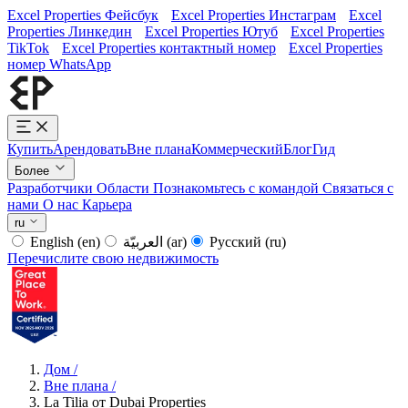
Excel Properties Фейсбук
Excel Properties Инстаграм
Excel
Properties Линкедин
Excel Properties Ютуб
Excel Properties
TikTok
Excel Properties контактный номер
Excel Properties
номер WhatsApp
Купить
Арендовать
Вне плана
Коммерческий
Блог
Гид
Более
Разработчики
Области
Познакомьтесь с командой
Связаться с
нами
О нас
Карьера
ru
English
(en)
العربيّة
(ar)
Русский
(ru)
Перечислите свою недвижимость
Дом
/
Вне плана
/
La Tilia от Dubai Properties