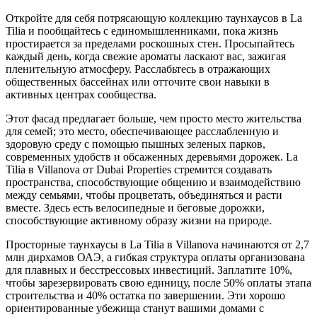
Откройте для себя потрясающую коллекцию таунхаусов в La
Tilia и пообщайтесь с единомышленниками, пока жизнь
простирается за пределами роскошных стен. Просыпайтесь
каждый день, когда свежие ароматы ласкают вас, зажигая
пленительную атмосферу. Расслабьтесь в отражающих
общественных бассейнах или отточите свои навыки в
активных центрах сообщества.
Этот фасад предлагает больше, чем просто место жительства
для семей; это место, обеспечивающее расслабленную и
здоровую среду с помощью пышных зеленых парков,
современных удобств и обсаженных деревьями дорожек. La
Tilia в Villanova от Dubai Properties стремится создавать
пространства, способствующие общению и взаимодействию
между семьями, чтобы процветать, объединяться и расти
вместе. Здесь есть велосипедные и беговые дорожки,
способствующие активному образу жизни на природе.
Просторные таунхаусы в La Tilia в Villanova начинаются от 2,7
млн дирхамов ОАЭ, а гибкая структура оплаты организована
для плавных и бесстрессовых инвестиций. Заплатите 10%,
чтобы зарезервировать свою единицу, после 50% оплаты этапа
строительства и 40% остатка по завершении. Эти хорошо
ориентированные убежища станут вашими домами с