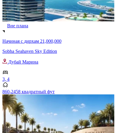
Вне плана
Начиная с
дирхам 21,000,000
Sobha Seahaven Sky Edition
Дубай Марина
3, 4
860-2458 квадратный фут