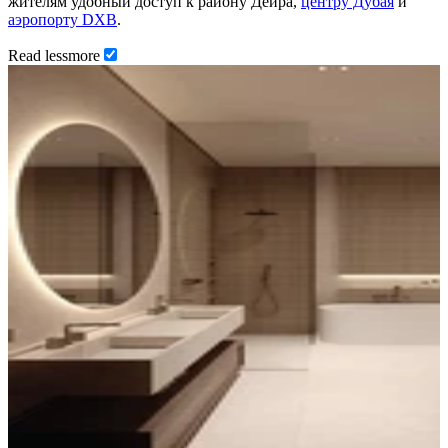
жителям удобный доступ к району Дейра,
центру Дубая
и
аэропорту DXB
.
Read
less
more