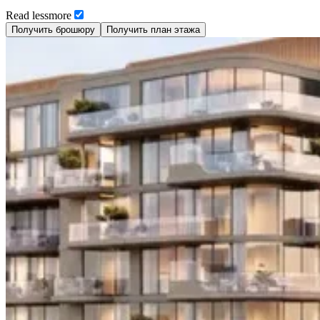
Read
less
more
Получить брошюру
Получить план этажа