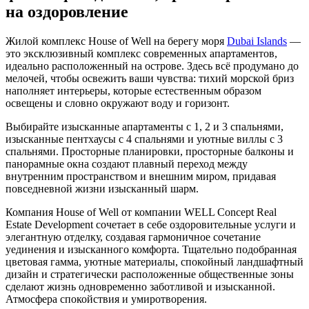
на оздоровление
Жилой комплекс House of Well на берегу моря
Dubai Islands
—
это эксклюзивный комплекс современных апартаментов,
идеально расположенный на острове. Здесь всё продумано до
мелочей, чтобы освежить ваши чувства: тихий морской бриз
наполняет интерьеры, которые естественным образом
освещены и словно окружают воду и горизонт.
Выбирайте изысканные апартаменты с 1, 2 и 3 спальнями,
изысканные пентхаусы с 4 спальнями и уютные виллы с 3
спальнями. Просторные планировки, просторные балконы и
панорамные окна создают плавный переход между
внутренним пространством и внешним миром, придавая
повседневной жизни изысканный шарм.
Компания House of Well от компании WELL Concept Real
Estate Development сочетает в себе оздоровительные услуги и
элегантную отделку, создавая гармоничное сочетание
уединения и изысканного комфорта. Тщательно подобранная
цветовая гамма, уютные материалы, спокойный ландшафтный
дизайн и стратегически расположенные общественные зоны
сделают жизнь одновременно заботливой и изысканной.
Атмосфера спокойствия и умиротворения.