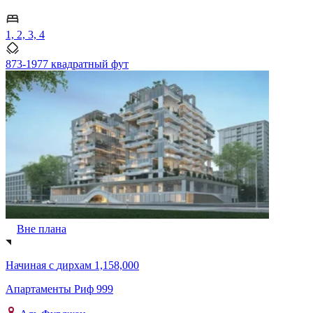
1, 2, 3, 4
873-1977 квадратный фут
Вне плана
Начиная с
дирхам 1,158,000
Апартаменты Риф 999