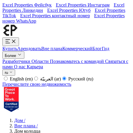
Excel Properties Фейсбук
Excel Properties Инстаграм
Excel
Properties Линкедин
Excel Properties Ютуб
Excel Properties
TikTok
Excel Properties контактный номер
Excel Properties
номер WhatsApp
Купить
Арендовать
Вне плана
Коммерческий
Блог
Гид
Более
Разработчики
Области
Познакомьтесь с командой
Связаться с
нами
О нас
Карьера
ru
English
(en)
العربيّة
(ar)
Русский
(ru)
Перечислите свою недвижимость
Дом
/
Вне плана
/
Дом колодца