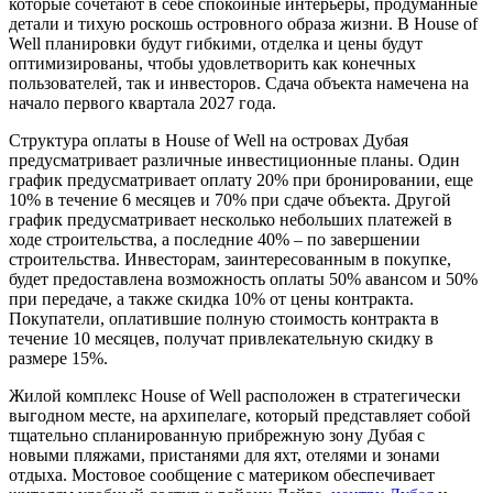
которые сочетают в себе спокойные интерьеры, продуманные
детали и тихую роскошь островного образа жизни. В House of
Well планировки будут гибкими, отделка и цены будут
оптимизированы, чтобы удовлетворить как конечных
пользователей, так и инвесторов. Сдача объекта намечена на
начало первого квартала 2027 года.
Структура оплаты в House of Well на островах Дубая
предусматривает различные инвестиционные планы. Один
график предусматривает оплату 20% при бронировании, еще
10% в течение 6 месяцев и 70% при сдаче объекта. Другой
график предусматривает несколько небольших платежей в
ходе строительства, а последние 40% – по завершении
строительства. Инвесторам, заинтересованным в покупке,
будет предоставлена возможность оплаты 50% авансом и 50%
при передаче, а также скидка 10% от цены контракта.
Покупатели, оплатившие полную стоимость контракта в
течение 10 месяцев, получат привлекательную скидку в
размере 15%.
Жилой комплекс House of Well расположен в стратегически
выгодном месте, на архипелаге, который представляет собой
тщательно спланированную прибрежную зону Дубая с
новыми пляжами, пристанями для яхт, отелями и зонами
отдыха. Мостовое сообщение с материком обеспечивает