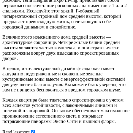
роскоши, Terra Heights at Expo Living, представляет собой
первоклассное сочетание роскошных апартаментов с 1 или 2
спальнями. Исследуйте этот яркий, Г-образный,
четырехэтажный стройный дом средней высоты, который
предлагает превосходную жизнь, сочетающую в себе
городской динамизм и спокойствие.
Величие этого изысканного дома средней высоты —
архитектурное сокровище. Четыре жилые башни средней
высоты являются частью комплекса, и они стратегически
расположены вокруг двух изысканно спроектированных
дворов.
В целом, интеллектуальный дизайн фасада охватывает
аккуратно подстриженные и скошенные зеленые
кустарниковые зоны вместе с энергоэффективной системой
для улучшения благополучия. Вы можете быть уверены, что
вам не придется беспокоиться о вредном городском шуме.
Каждая квартира была тщательно спроектирована с учетом
всех аспектов устойчивости, с лаконичными линиями и
полезной планировкой. Он также обеспечивает максимальное
проникновение естественного света и открывает
потрясающие панорамы Экспо-Сити и пышной флоры.
Read
less
more