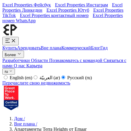
Excel Properties Фейсбук
Excel Properties Инстаграм
Excel
Properties Линкедин
Excel Properties Ютуб
Excel Properties
TikTok
Excel Properties контактный номер
Excel Properties
номер WhatsApp
Купить
Арендовать
Вне плана
Коммерческий
Блог
Гид
Более
Разработчики
Области
Познакомьтесь с командой
Связаться с
нами
О нас
Карьера
ru
English
(en)
العربيّة
(ar)
Русский
(ru)
Перечислите свою недвижимость
Дом
/
Вне плана
/
Апартаменты Terra Heights от Emaar