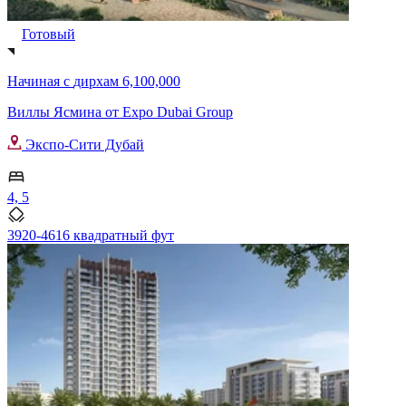
Готовый
Начиная с
дирхам 6,100,000
Виллы Ясмина от Expo Dubai Group
Экспо-Сити Дубай
4, 5
3920-4616 квадратный фут