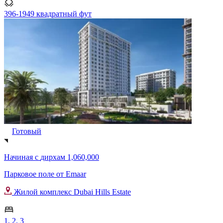
396-1949 квадратный фут
Готовый
Начиная с
дирхам 1,060,000
Парковое поле от Emaar
Жилой комплекс Dubai Hills Estate
1, 2, 3