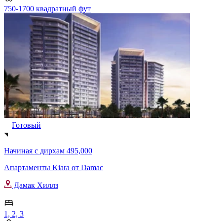
750-1700 квадратный фут
Готовый
Начиная с
дирхам 495,000
Апартаменты Kiara от Damac
Дамак Хиллз
1, 2, 3