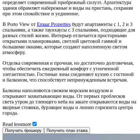
определяет современный прибрежный силуэт. Архитектура
здания обрамляет набережные и виды на пристань, сохраняя
при этом спокойствие и уединение.
В Porto View от
Emaar Properties
будут апартаменты с 1, 2 и 3
спальнями, а также таунхаусы с 3 спальнями, подходящие для
разных стилей жизни. Интерьер отличается просторными
открытыми планировками, светлой цветовой гаммой и
большими окнами, которые создают наполненную светом
атмосферу.
Отделка современная и прочная, но достаточно долговечная,
чтобы обеспечить ежедневный комфорт с утонченной
элегантностью. Гостиные зоны соединяют кухню с гостиной
и балконом, что способствует непринужденным встречам.
Балконы наполняются свежим морским воздухом и
открывают захватывающие виды. От первых проблесков
света утром до тлеющего неба на закате открываются виды на
якорные стоянки, бурлящие воды и линию горизонта центра
города.
Read
less
more
Получить брошюру
Получить план этажа