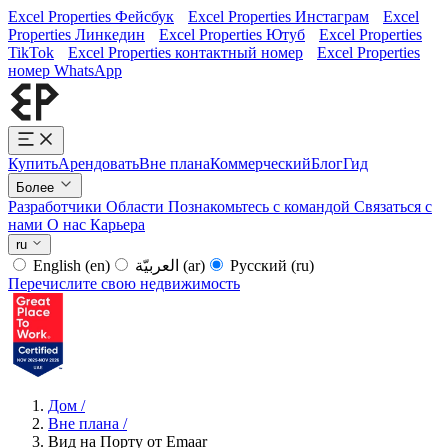
Excel Properties Фейсбук
Excel Properties Инстаграм
Excel
Properties Линкедин
Excel Properties Ютуб
Excel Properties
TikTok
Excel Properties контактный номер
Excel Properties
номер WhatsApp
Купить
Арендовать
Вне плана
Коммерческий
Блог
Гид
Более
Разработчики
Области
Познакомьтесь с командой
Связаться с
нами
О нас
Карьера
ru
English
(en)
العربيّة
(ar)
Русский
(ru)
Перечислите свою недвижимость
Дом
/
Вне плана
/
Вид на Порту от Emaar