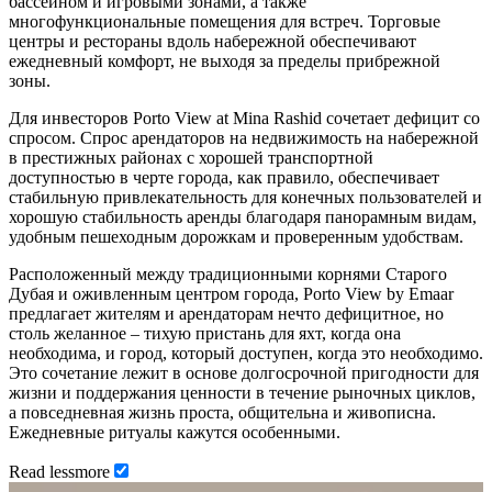
бассейном и игровыми зонами, а также
многофункциональные помещения для встреч. Торговые
центры и рестораны вдоль набережной обеспечивают
ежедневный комфорт, не выходя за пределы прибрежной
зоны.
Для инвесторов Porto View at Mina Rashid сочетает дефицит со
спросом. Спрос арендаторов на недвижимость на набережной
в престижных районах с хорошей транспортной
доступностью в черте города, как правило, обеспечивает
стабильную привлекательность для конечных пользователей и
хорошую стабильность аренды благодаря панорамным видам,
удобным пешеходным дорожкам и проверенным удобствам.
Расположенный между традиционными корнями Старого
Дубая и оживленным центром города, Porto View by Emaar
предлагает жителям и арендаторам нечто дефицитное, но
столь желанное – тихую пристань для яхт, когда она
необходима, и город, который доступен, когда это необходимо.
Это сочетание лежит в основе долгосрочной пригодности для
жизни и поддержания ценности в течение рыночных циклов,
а повседневная жизнь проста, общительна и живописна.
Ежедневные ритуалы кажутся особенными.
Read
less
more