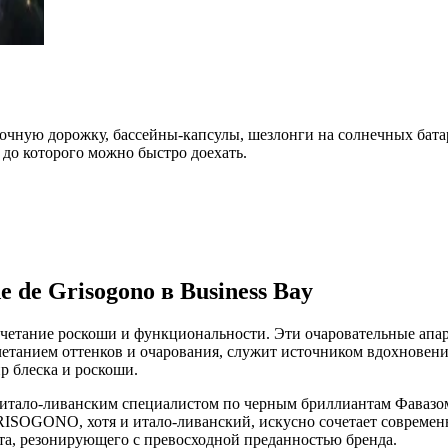
очную дорожку, бассейны-капсулы, шезлонги на солнечных батар
до которого можно быстро доехать.
 de Grisogono в Business Bay
 сочетание роскоши и функциональности. Эти очаровательные ап
танием оттенков и очарования, служит источником вдохновения
р блеска и роскоши.
ало-ливанским специалистом по черным бриллиантам Фавазом Г
 GRISOGONO, хотя и итало-ливанский, искусно сочетает совреме
та, резонирующего с превосходной преданностью бренда.