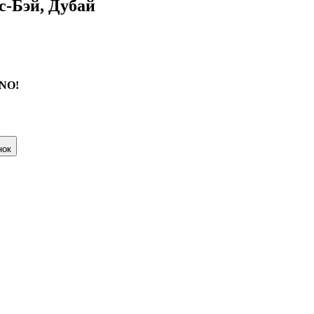
с-Бэй, Дубай
ONO!
нок