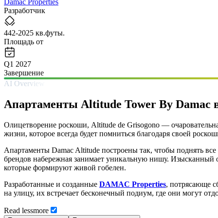
Damac Properties
Разработчик
442-2025 кв.футы.
Площадь от
Q1 2027
Завершение
AI Overview
Апартаменты Altitude Tower By Damac в
Олицетворение роскоши, Altitude de Grisogono — очаровательн
жизни, которое всегда будет помниться благодаря своей роск
Апартаменты Damac Altitude построены так, чтобы поднять все
брендов набережная занимает уникальную нишу. Изысканный о
которые формируют живой гобелен.
Разработанные и созданные
DAMAC Properties
, потрясающе с
на улицу, их встречает бесконечный подиум, где они могут от
Read
less
more