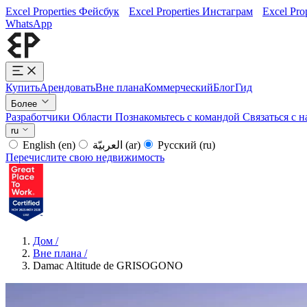
Excel Properties Фейсбук
Excel Properties Инстаграм
Excel Pro
WhatsApp
Купить
Арендовать
Вне плана
Коммерческий
Блог
Гид
Более
Разработчики
Области
Познакомьтесь с командой
Связаться с 
ru
English
(en)
العربيّة
(ar)
Русский
(ru)
Перечислите свою недвижимость
Дом
/
Вне плана
/
Damac Altitude de GRISOGONO