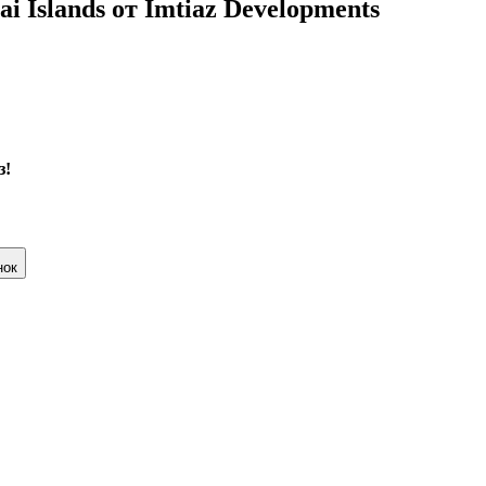
i Islands от Imtiaz Developments
з!
нок