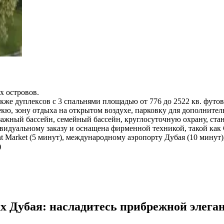
 островов.
также дуплексов с 3 спальнями площадью от 776 до 2522 кв. футов
бекю, зону отдыха на открытом воздухе, парковку для дополнит
йзажный бассейн, семейный бассейн, круглосуточную охрану, ст
идуальному заказу и оснащена фирменной техникой, такой как GE
ront Market (5 минут), международному аэропорту Дубая (10 минут
)
ах Дубая: насладитесь прибрежной элега