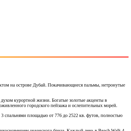
ктом на острове Дубай. Покачивающиеся пальмы, нетронутые
 духом курортной жизни. Богатые золотые акценты в
живленного городского пейзажа и ослепительных морей.
 с 3 спальнями площадью от 776 до 2522 кв. футов, полностью
рикосновением океанского бриза. Каждый день в Beach Walk 4