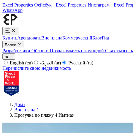
Excel Properties Фейсбук
Excel Properties Инстаграм
Excel Pro
WhatsApp
Купить
Арендовать
Вне плана
Коммерческий
Блог
Гид
Более
Разработчики
Области
Познакомьтесь с командой
Связаться с 
ru
English
(en)
العربيّة
(ar)
Русский
(ru)
Перечислите свою недвижимость
Дом
/
Вне плана
/
Прогулка по пляжу 4 Имтиаз