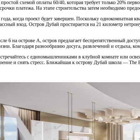
остой схемой оплаты 60/40, которая требует только 20% первон
срочки платежа. На этапе строительства затем необходимо предо
года, когда проект будет завершен. Поскольку однокомнатная кв
ассный вход. Остров Дубай простирается на 21 километр нетро
исле 6 на острове А, остров предлагает беспрепятственный дост
зни. Благодаря разнообразию досуга, развлечений и отдыха, комп
встречайтесь с единомышленниками в клубной комнате или осве
ение и снять стресс. Ближайшая к острову Дубай школа — The Eli