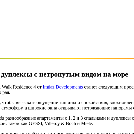
и дуплексы с нетронутым видом на море
 Walk Residence 4 от
Imtiaz Developments
станет следующим прое
 рая.
го, чтобы вызывать ощущение тишины и спокойствия, вдохновлен
атмосферу, а широкие окна открывают потрясающие панорамы о
себя разнообразные апартаменты с 1, 2 и 3 спальнями и дуплексы
, такой как GESSI, Villeroy & Boch и Miele.
лнцем морские пейзажи, которые длятся вечно, вместе с мягким п