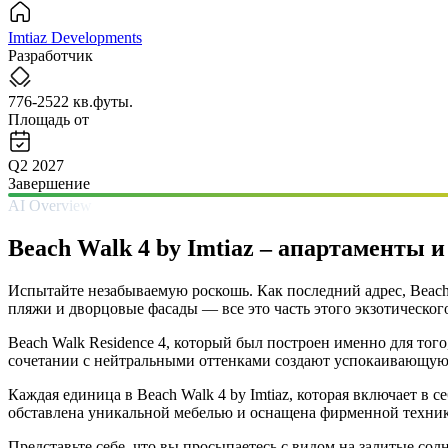
Imtiaz Developments
Разработчик
776-2522 кв.футы.
Площадь от
Q2 2027
Завершение
AI Overview
Beach Walk 4 by Imtiaz – апартаменты 
Испытайте незабываемую роскошь. Как последний адрес, Beach
пляжи и дворцовые фасады — все это часть этого экзотического
Beach Walk Residence 4, который был построен именно для то
сочетании с нейтральными оттенками создают успокаивающую 
Каждая единица в Beach Walk 4 by Imtiaz, которая включает в 
обставлена уникальной мебелью и оснащена фирменной техникой
Представьте себе, что вы просыпаетесь с видом на залитые со