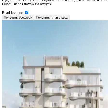
Dubai Islands похож на отпуск.
Read
less
more
Получить брошюру
Получить план этажа