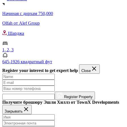
Начиная с
дирхам 750,000
Olfah от Alef Group
Шарджа
1, 2, 3
645-1926 квадратный фут
Register your interest to get expert help
Close
Register Property
Получите брошюру Эшли Хиллз от TownX Developments
Закрывать