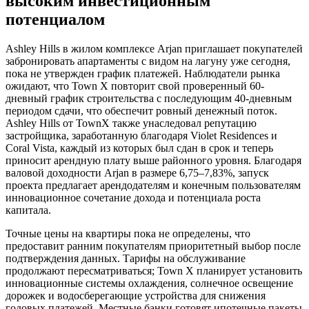
высоким инвестиционным
потенциалом
Ashley Hills в жилом комплексе Arjan приглашает покупателей
забронировать апартаменты с видом на лагуну уже сегодня,
пока не утвержден график платежей. Наблюдатели рынка
ожидают, что Town X повторит свой проверенный 60-
дневный график строительства с последующим 40-дневным
периодом сдачи, что обеспечит ровный денежный поток.
Ashley Hills от TownX также унаследовал репутацию
застройщика, заработанную благодаря Violet Residences и
Coral Vista, каждый из которых был сдан в срок и теперь
приносит арендную плату выше районного уровня. Благодаря
валовой доходности Arjan в размере 6,75–7,83%, запуск
проекта предлагает арендодателям и конечным пользователям
инновационное сочетание дохода и потенциала роста
капитала.
Точные цены на квартиры пока не определены, что
предоставит ранним покупателям приоритетный выбор после
подтверждения данных. Тарифы на обслуживание
продолжают пересматриваться; Town X планирует установить
инновационные системы охлаждения, солнечное освещение
дорожек и водосберегающие устройства для снижения
годовых платежей. Местные банки готовят ипотечные пакеты