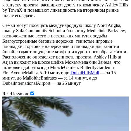
к запуску проекта, расширяют доступ к комплексу Ashley Hills
by TownX и повышают ликвидность на вторичном рынке
после его сдачи.
Семьи могут посещать международную школу Nord Anglia,
школу Safa Community School и больницу Mediclinic Parkview,
расположенные всего в нескольких минутах ходьбы.
Благоустроенные беговые дорожки, тенистые игровые
площадки, торговые набережные и площадки для занятий
йогой создают ощущение комфорта курортного образа жизни.
Расположение определяет ценность проекта. Ashley Hills at
Arjan выходит на шоссе шейха Мохаммеда бин Зайеда, что
позволяет добраться до MiracleGarden, ButterflyGarden и
FirstAvenueMall за 5–10 минут, до
DubaiHillsMall
— за 15
минут, до MalloftheEmirates — за 14 минут, а до
DubaiInternationalAirport — за 25 минут.
Read
less
more