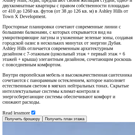
Ashley Hills, Arjan, предлагают своим жильцам студии, одно- и
двухкомнатные квартиры с правом собственности площадью
от 410 до 1260 кв. футов (от 38 до 126 кв. м) в Ashley Hills от
Town X Development.
Просторные планировки сочетают современные линии с
большими балконами, с которых открывается вид на
умиротворяющие лагуны и ухоженные зеленые зоны, создавая
городской оазис в нескольких минутах от энергии Дубая.
Ashley Hills отличается современным архитектурным
дизайном с 7-этажным (цокольный этаж + первый этаж + 6
этажей + крыша) элегантным дизайном, сочетающим роскошь
с повседневным комфортом.
Внутри европейская мебель и высококачественная сантехника
сочетаются с панорамным остеклением, которое наполняет
естественным светом в мягких нейтральных тонах. Скрытые
интеллектуальные системы климат-контроля и
энергосберегающие системы обеспечивают комфорт и
снижают расходы.
Read
less
more
Получить брошюру
Получить план этажа