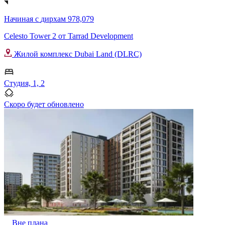
Начиная с
дирхам 978,079
Celesto Tower 2 от Tarrad Development
Жилой комплекс Dubai Land (DLRC)
Студия, 1, 2
Скоро будет обновлено
Вне плана