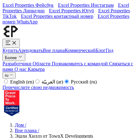
Excel Properties Фейсбук
Excel Properties Инстаграм
Excel
Properties Линкедин
Excel Properties Ютуб
Excel Properties
TikTok
Excel Properties контактный номер
Excel Properties
номер WhatsApp
Купить
Арендовать
Вне плана
Коммерческий
Блог
Гид
Более
Разработчики
Области
Познакомьтесь с командой
Связаться с
нами
О нас
Карьера
ru
English
(en)
العربيّة
(ar)
Русский
(ru)
Перечислите свою недвижимость
Дом
/
Вне плана
/
Эшли Хиллз от TownX Developments