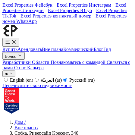
Excel Properties Фейсбук
Excel Properties Инстаграм
Excel
Properties Линкедин
Excel Properties Ютуб
Excel Properties
TikTok
Excel Properties контактный номер
Excel Properties
номер WhatsApp
Купить
Арендовать
Вне плана
Коммерческий
Блог
Гид
Более
Разработчики
Области
Познакомьтесь с командой
Связаться с
нами
О нас
Карьера
ru
English
(en)
العربيّة
(ar)
Русский
(ru)
Перечислите свою недвижимость
Дом
/
Вне плана
/
Собха, Риверсайд Кресент, 340