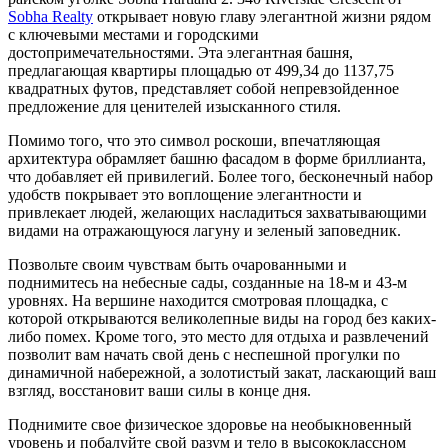
Sobha Realty
открывает новую главу элегантной жизни рядом
с ключевыми местами и городскими
достопримечательностями. Эта элегантная башня,
предлагающая квартиры площадью от 499,34 до 1137,75
квадратных футов, представляет собой непревзойденное
предложение для ценителей изысканного стиля.
Помимо того, что это символ роскоши, впечатляющая
архитектура обрамляет башню фасадом в форме бриллианта,
что добавляет ей привилегий. Более того, бесконечный набор
удобств покрывает это воплощение элегантности и
привлекает людей, желающих насладиться захватывающими
видами на отражающуюся лагуну и зеленый заповедник.
Позвольте своим чувствам быть очарованными и
поднимитесь на небесные сады, созданные на 18-м и 43-м
уровнях. На вершине находится смотровая площадка, с
которой открываются великолепные виды на город без каких-
либо помех. Кроме того, это место для отдыха и развлечений
позволит вам начать свой день с неспешной прогулки по
динамичной набережной, а золотистый закат, ласкающий ваш
взгляд, восстановит ваши силы в конце дня.
Поднимите свое физическое здоровье на необыкновенный
уровень и побалуйте свой разум и тело в высококлассном