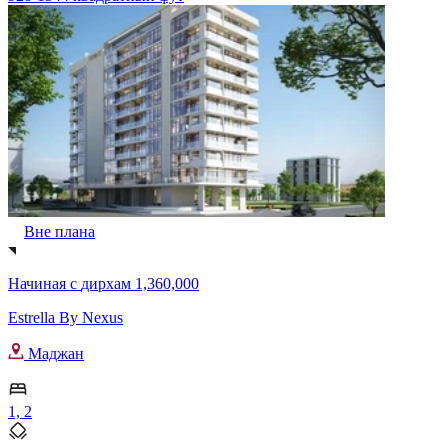
Вне плана
Начиная с
дирхам 1,360,000
Estrella By Nexus
Маджан
1, 2