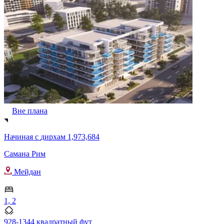
Вне плана
Начиная с
дирхам 1,973,684
Самана Рим
Мейдан
1, 2
928-1344 квадратный фут