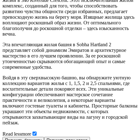
жизни в 340 Riverside Crescent. Этот исключительный жилой
комплекс, созданный для того, чтобы способствовать
развитию чувства общности среди избранных, предлагает
превосходную жизнь на берегу моря. Изящные жилища здесь
воплощают роскошный образ жизни. От оптимального
благополучия до роскошной отделки – здесь изысканность
вечна.
Эта впечатляющая жилая башня в Sobha Hartland 2
представляет собой динамизм Эмиратов и архитектурное
мастерство в его лучшем проявлении. За ее роскошной
утонченностью скрываются обогащающий опыт и самые
современные удобства.
Войдя в эту сверхвысокую башню, вы обнаружите уютную
коллекцию вариантов жилья с 1, 1,5, 2 и 2,5 спальнями, где
восхитительные детали покоряют всех. Эти уникальные
конфигурации обеспечивают мастерское сочетание
практичности и великолепия, а некоторые варианты
включают гостевые туалеты и кабинеты. Просторные балконы
украшают эти объекты недвижимости, с которых
открываются захватывающие виды на лагуну и городской
пейзаж.
Read
less
more