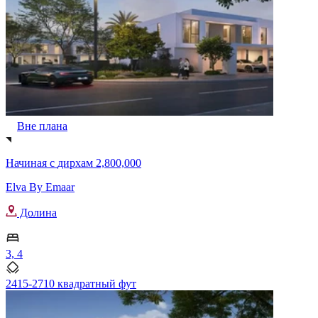
Вне плана
Начиная с
дирхам 2,800,000
Elva By Emaar
Долина
3, 4
2415-2710 квадратный фут