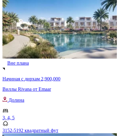
Вне плана
Начиная с
дирхам 2,900,000
Виллы Rivana от Emaar
Долина
3, 4, 5
3152-5192 квадратный фут