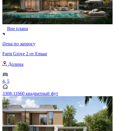
Вне плана
Цена по запросу
Farm Grove 2 от Emaar
Долина
4, 5
3308-11660 квадратный фут