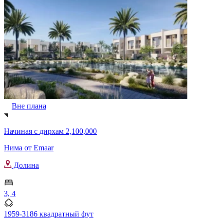
Вне плана
Начиная с
дирхам 2,100,000
Нима от Emaar
Долина
3, 4
1959-3186 квадратный фут