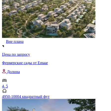
Вне плана
Цена по запросу
Фермерские сады от Emaar
Долина
4, 5
4950-10004 квадратный фут