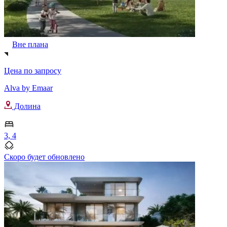
Вне плана
Цена по запросу
Alva by Emaar
Долина
3, 4
Скоро будет обновлено