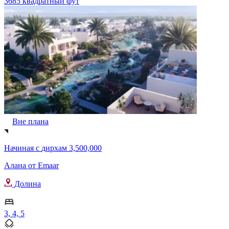
3685 квадратный фут
Вне плана
Начиная с
дирхам 3,500,000
Алана от Emaar
Долина
3, 4, 5