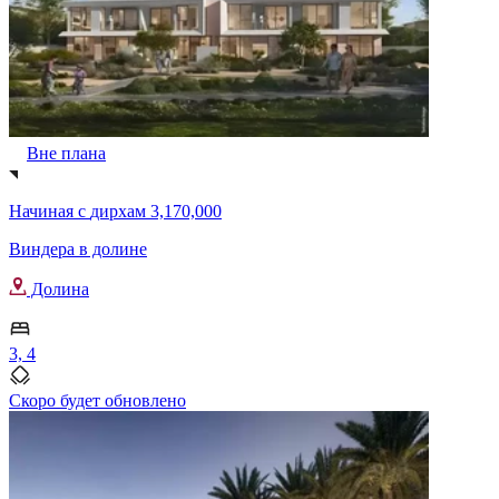
Вне плана
Начиная с
дирхам 3,170,000
Виндера в долине
Долина
3, 4
Скоро будет обновлено