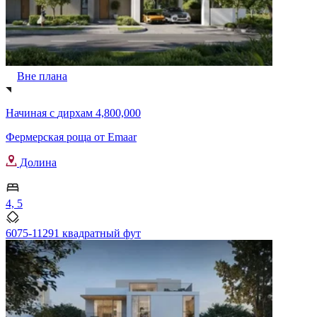
Вне плана
Начиная с
дирхам 4,800,000
Фермерская роща от Emaar
Долина
4, 5
6075-11291 квадратный фут