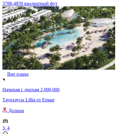
3788-4859 квадратный фут
Вне плана
Начиная с
дирхам 2,000,000
Таунхаусы Lillia от Emaar
Долина
3, 4