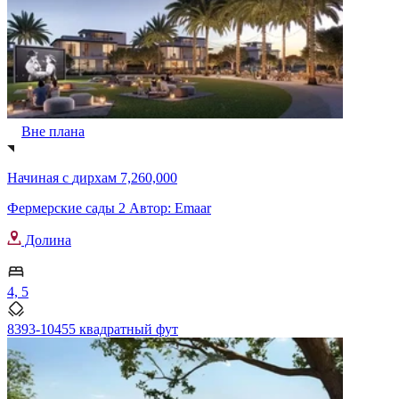
Вне плана
Начиная с
дирхам 7,260,000
Фермерские сады 2 Автор: Emaar
Долина
4, 5
8393-10455 квадратный фут