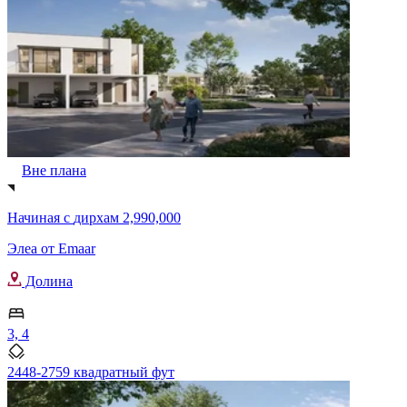
Вне плана
Начиная с
дирхам 2,990,000
Элеа от Emaar
Долина
3, 4
2448-2759 квадратный фут