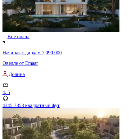
Вне плана
Начиная с
дирхам 7,090,000
Овелле от Emaar
Долина
4, 5
4345-7853 квадратный фут