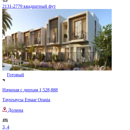
2131-2779 квадратный фут
Готовый
Начиная с
дирхам 1,528,888
Таунхаусы Emaar Orania
Долина
3, 4