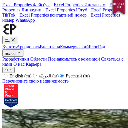
Excel Properties Фейсбук
Excel Properties Инстаграм
Excel
ПРОДАЛ
ПРОДАЛ
ПРОДАЛ
ПРОДАЛ
OUT
OUT
OUT
OUT
Properties Линкедин
Excel Properties Ютуб
Excel Properties
TikTok
Excel Properties контактный номер
Excel Properties
номер WhatsApp
Купить
Арендовать
Вне плана
Коммерческий
Блог
Гид
Более
Разработчики
Области
Познакомьтесь с командой
Связаться с
нами
О нас
Карьера
ru
English
(en)
العربيّة
(ar)
Русский
(ru)
Перечислите свою недвижимость