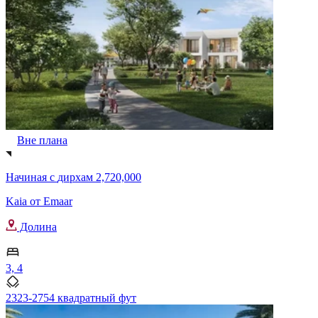
Вне плана
Начиная с
дирхам 2,720,000
Kaia от Emaar
Долина
3, 4
2323-2754 квадратный фут