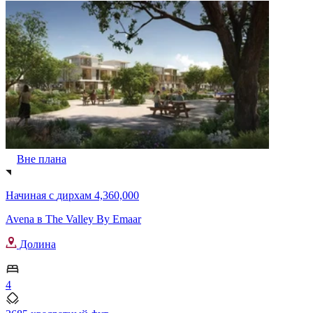
Вне плана
Начиная с
дирхам 4,360,000
Avena в The Valley By Emaar
Долина
4