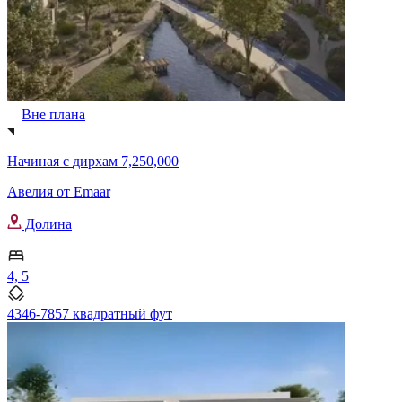
Вне плана
Начиная с
дирхам 7,250,000
Авелия от Emaar
Долина
4, 5
4346-7857 квадратный фут