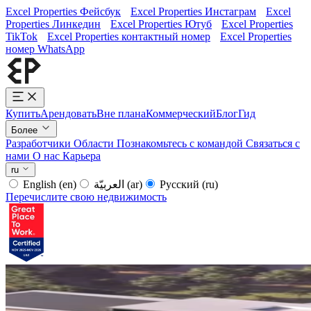
Excel Properties Фейсбук
Excel Properties Инстаграм
Excel
Properties Линкедин
Excel Properties Ютуб
Excel Properties
TikTok
Excel Properties контактный номер
Excel Properties
номер WhatsApp
Купить
Арендовать
Вне плана
Коммерческий
Блог
Гид
Более
Разработчики
Области
Познакомьтесь с командой
Связаться с
нами
О нас
Карьера
ru
English
(en)
العربيّة
(ar)
Русский
(ru)
Перечислите свою недвижимость