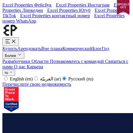
Excel Properties Фейсбук
Excel Properties Инстаграм
Excel
ПРОДАЛ
OUT
Properties Линкедин
Excel Properties Ютуб
Excel Properties
TikTok
Excel Properties контактный номер
Excel Properties
номер WhatsApp
Купить
Арендовать
Вне плана
Коммерческий
Блог
Гид
Более
Разработчики
Области
Познакомьтесь с командой
Связаться с
нами
О нас
Карьера
ru
English
(en)
العربيّة
(ar)
Русский
(ru)
Перечислите свою недвижимость