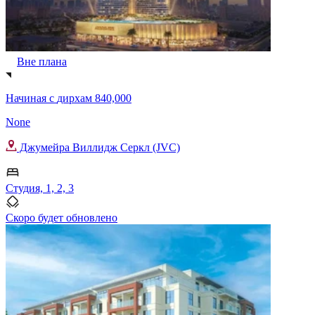
Вне плана
Начиная с
дирхам 840,000
None
Джумейра Виллидж Серкл (JVC)
Студия, 1, 2, 3
Скоро будет обновлено