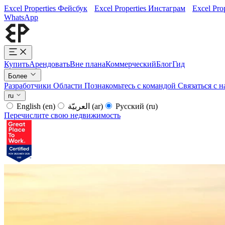
Excel Properties Фейсбук
Excel Properties Инстаграм
Excel Pro
WhatsApp
Купить
Арендовать
Вне плана
Коммерческий
Блог
Гид
Более
Разработчики
Области
Познакомьтесь с командой
Связаться с 
ru
English
(en)
العربيّة
(ar)
Русский
(ru)
Перечислите свою недвижимость