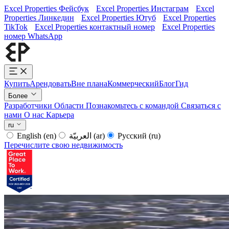
Excel Properties Фейсбук
Excel Properties Инстаграм
Excel
Properties Линкедин
Excel Properties Ютуб
Excel Properties
TikTok
Excel Properties контактный номер
Excel Properties
номер WhatsApp
Купить
Арендовать
Вне плана
Коммерческий
Блог
Гид
Более
Разработчики
Области
Познакомьтесь с командой
Связаться с
нами
О нас
Карьера
ru
English
(en)
العربيّة
(ar)
Русский
(ru)
Перечислите свою недвижимость