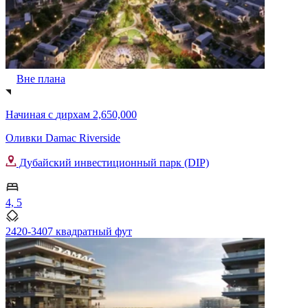
Вне плана
Начиная с
дирхам 2,650,000
Оливки Damac Riverside
Дубайский инвестиционный парк (DIP)
4, 5
2420-3407 квадратный фут