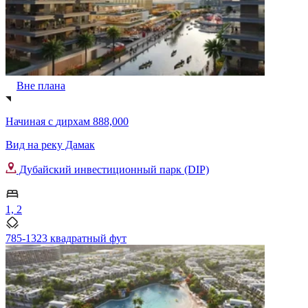
Вне плана
Начиная с
дирхам 888,000
Вид на реку Дамак
Дубайский инвестиционный парк (DIP)
1, 2
785-1323 квадратный фут