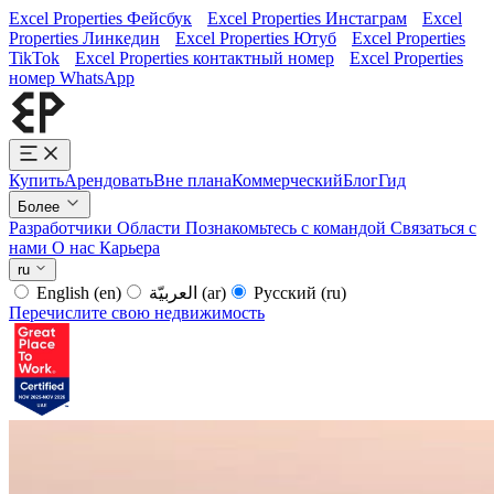
Excel Properties Фейсбук
Excel Properties Инстаграм
Excel
Properties Линкедин
Excel Properties Ютуб
Excel Properties
TikTok
Excel Properties контактный номер
Excel Properties
номер WhatsApp
Купить
Арендовать
Вне плана
Коммерческий
Блог
Гид
Более
Разработчики
Области
Познакомьтесь с командой
Связаться с
нами
О нас
Карьера
ru
English
(en)
العربيّة
(ar)
Русский
(ru)
Перечислите свою недвижимость