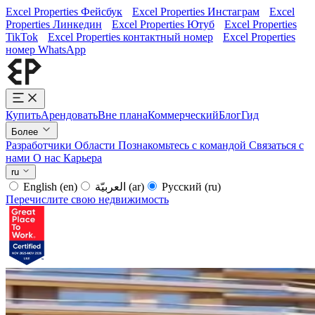
Excel Properties Фейсбук
Excel Properties Инстаграм
Excel
Properties Линкедин
Excel Properties Ютуб
Excel Properties
TikTok
Excel Properties контактный номер
Excel Properties
номер WhatsApp
Купить
Арендовать
Вне плана
Коммерческий
Блог
Гид
Более
Разработчики
Области
Познакомьтесь с командой
Связаться с
нами
О нас
Карьера
ru
English
(en)
العربيّة
(ar)
Русский
(ru)
Перечислите свою недвижимость