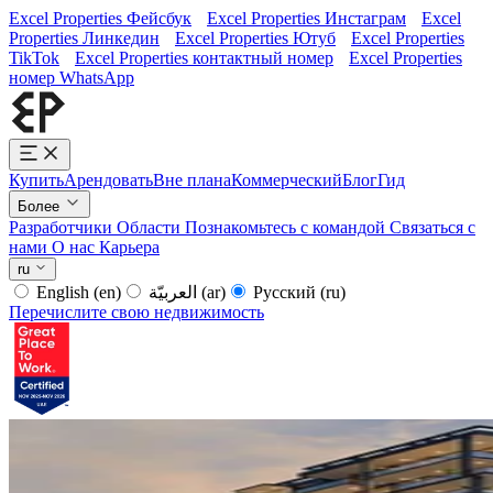
Excel Properties Фейсбук
Excel Properties Инстаграм
Excel
Properties Линкедин
Excel Properties Ютуб
Excel Properties
TikTok
Excel Properties контактный номер
Excel Properties
номер WhatsApp
Купить
Арендовать
Вне плана
Коммерческий
Блог
Гид
Более
Разработчики
Области
Познакомьтесь с командой
Связаться с
нами
О нас
Карьера
ru
English
(en)
العربيّة
(ar)
Русский
(ru)
Перечислите свою недвижимость