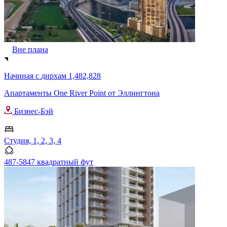
Вне плана
Начиная с
дирхам 1,482,828
Апартаменты One River Point от Эллингтона
Бизнес-Бэй
Студия, 1, 2, 3, 4
487-5847 квадратный фут