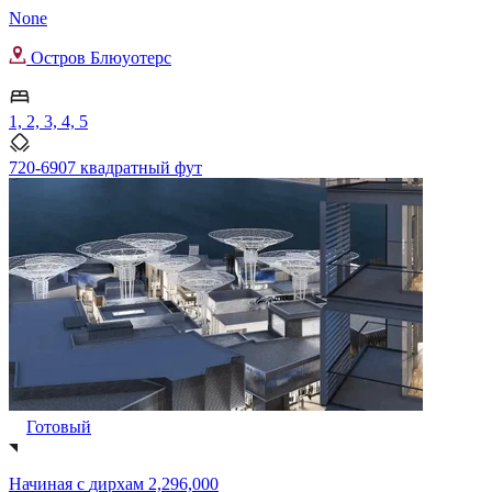
None
Остров Блюуотерс
1, 2, 3, 4, 5
720-6907 квадратный фут
Готовый
Начиная с
дирхам 2,296,000