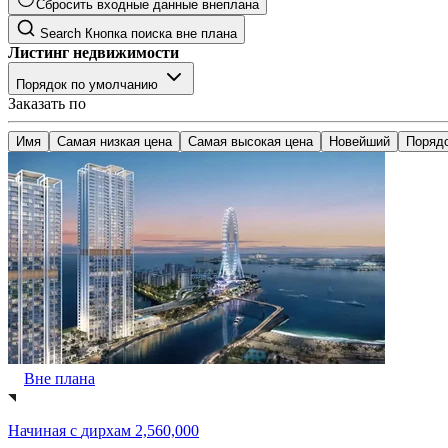
Сбросить входные данные внеплана
Search
Кнопка поиска вне плана
Листинг недвижимости
Порядок по умолчанию
Заказать по
Имя
Самая низкая цена
Самая высокая цена
Новейший
Поряд
Вне плана
Начиная с
дирхам 2,560,000