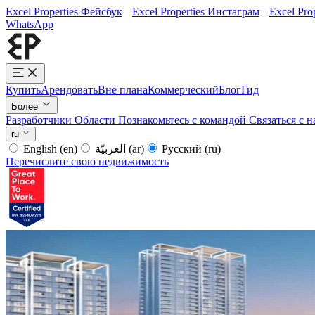
Excel Properties Фейсбук
Excel Properties Инстаграм
Excel Pro
WhatsApp
Купить
Арендовать
Вне плана
Коммерческий
Блог
Гид
Более
Разработчики
Области
Познакомьтесь с командой
Связаться с 
ru
English
(en)
العربيّة
(ar)
Русский
(ru)
Перечислите свою недвижимость