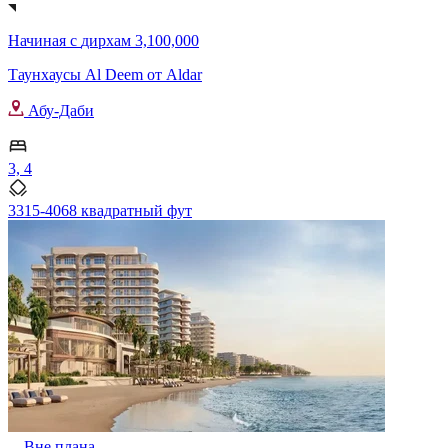
Начиная с
дирхам 3,100,000
Таунхаусы Al Deem от Aldar
Абу-Даби
3, 4
3315-4068 квадратный фут
Вне плана