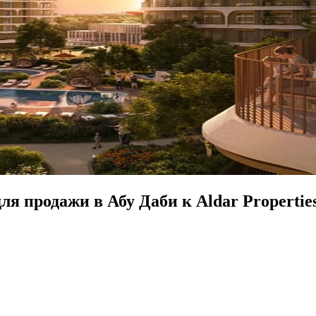
я продажи в Абу Даби к Aldar Propertie