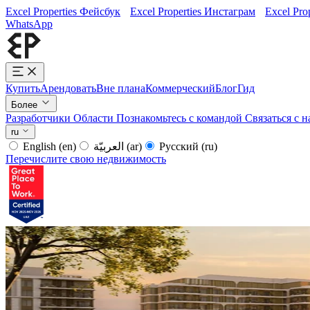
Excel Properties Фейсбук
Excel Properties Инстаграм
Excel Pro
WhatsApp
Купить
Арендовать
Вне плана
Коммерческий
Блог
Гид
Более
Разработчики
Области
Познакомьтесь с командой
Связаться с 
ru
English
(en)
العربيّة
(ar)
Русский
(ru)
Перечислите свою недвижимость