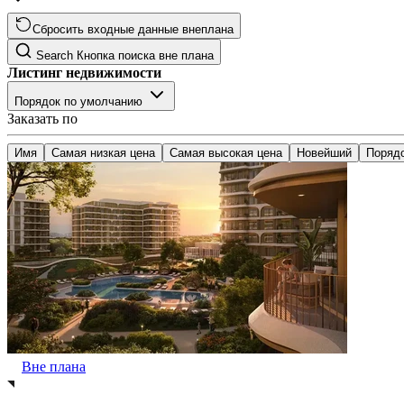
Сбросить входные данные внеплана
Search
Кнопка поиска вне плана
Листинг недвижимости
Порядок по умолчанию
Заказать по
Имя
Самая низкая цена
Самая высокая цена
Новейший
Поряд
Вне плана