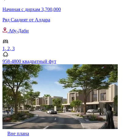
Начиная с
дирхам 3,700,000
Ряд Саадият от Алдара
Абу-Даби
1, 2, 3
958-4800 квадратный фут
Вне плана