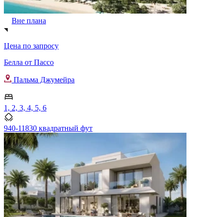
Вне плана
Цена по запросу
Белла от Пассо
Пальма Джумейра
1, 2, 3, 4, 5, 6
940-11830 квадратный фут