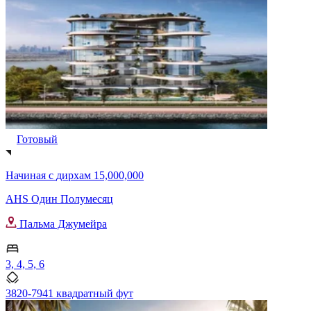
Готовый
Начиная с
дирхам 15,000,000
AHS Один Полумесяц
Пальма Джумейра
3, 4, 5, 6
3820-7941 квадратный фут