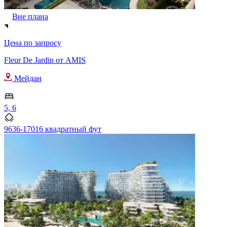
Вне плана
Цена по запросу
Fleur De Jardin от AMIS
Мейдан
5, 6
9636-17016 квадратный фут