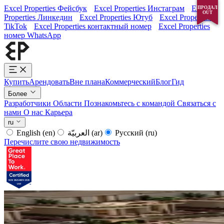
Excel Properties Фейсбук
Excel Properties Инстаграм
Excel
ПРОДАЛ
ПРОДАЛ
OUT
OUT
Properties Линкедин
Excel Properties Ютуб
Excel Properties
TikTok
Excel Properties контактный номер
Excel Properties
номер WhatsApp
Купить
Арендовать
Вне плана
Коммерческий
Блог
Гид
Более
Разработчики
Области
Познакомьтесь с командой
Связаться с
нами
О нас
Карьера
ru
English
(en)
العربيّة
(ar)
Русский
(ru)
Перечислите свою недвижимость