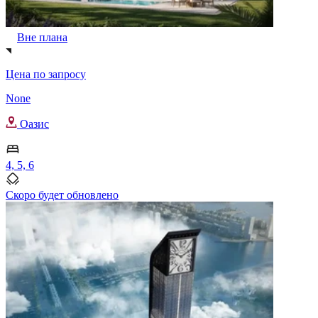
Вне плана
Цена по запросу
None
Оазис
4, 5, 6
Скоро будет обновлено