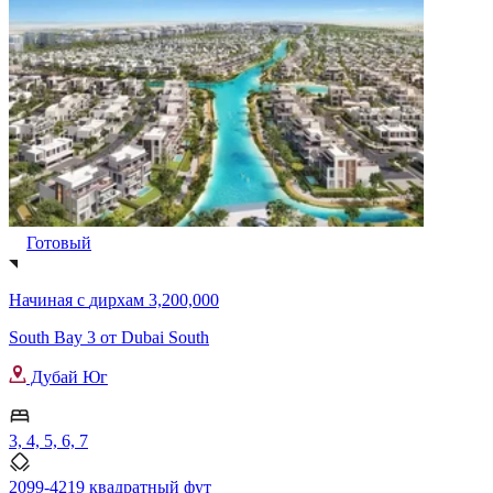
Готовый
Начиная с
дирхам 3,200,000
South Bay 3 от Dubai South
Дубай Юг
3, 4, 5, 6, 7
2099-4219 квадратный фут