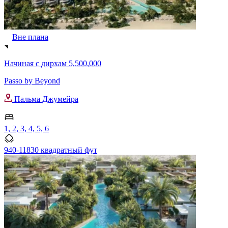
Вне плана
Начиная с
дирхам 5,500,000
Passo by Beyond
Пальма Джумейра
1, 2, 3, 4, 5, 6
940-11830 квадратный фут