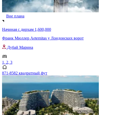
Вне плана
Начиная с
дирхам 1,600,000
Франк Мюллер Aeternitas у Лондонских ворот
Дубай Марина
1, 2, 3
871-8582 квадратный фут