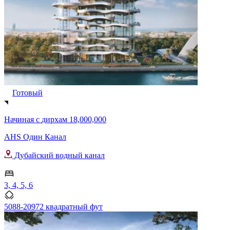
Готовый
Начиная с
дирхам 18,000,000
AHS Один Канал
Дубайский водный канал
3, 4, 5, 6
5088-20972 квадратный фут