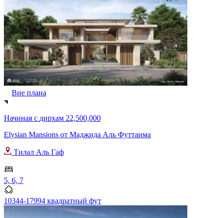
Вне плана
Начиная с
дирхам 22,500,000
Elysian Mansions от Маджида Аль Футтаима
Тилал Аль Гаф
5, 6, 7
10344-17994 квадратный фут