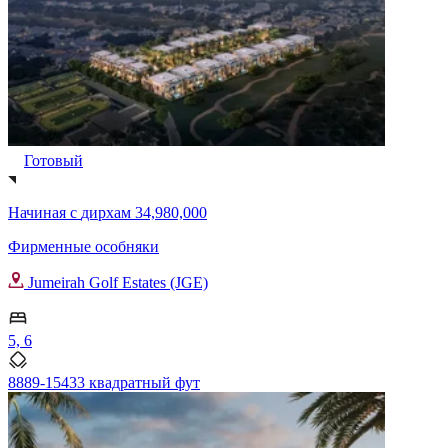
Готовый
Начиная с
дирхам 34,980,000
Фирменные особняки
Jumeirah Golf Estates (JGE)
5, 6
8889-15433 квадратный фут