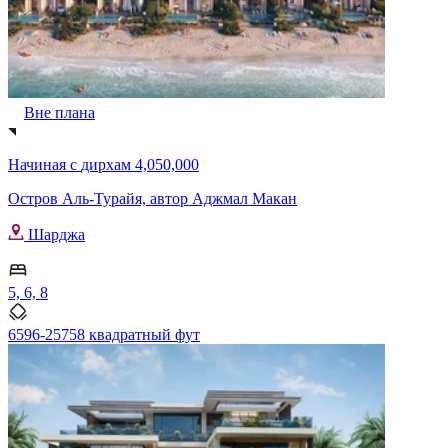
Вне плана
Начиная с
дирхам 4,050,000
Остров Аль-Турайя, автор Аджмал Макан
Шарджа
5, 6, 8
6596-25758 квадратный фут