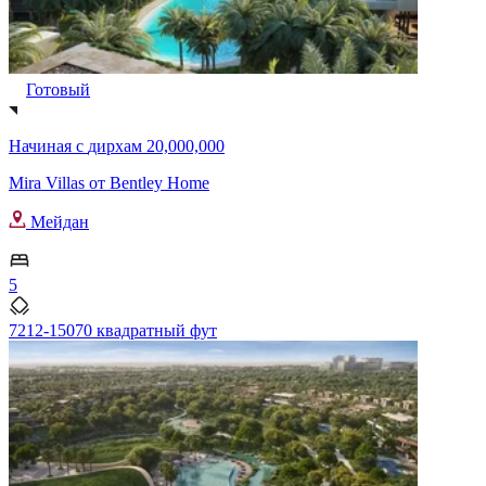
Готовый
Начиная с
дирхам 20,000,000
Mira Villas от Bentley Home
Мейдан
5
7212-15070 квадратный фут