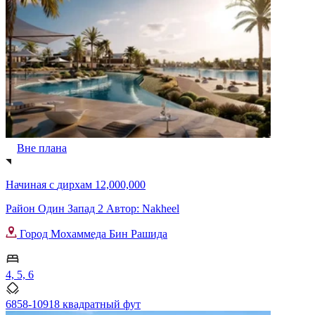
Вне плана
Начиная с
дирхам 12,000,000
Район Один Запад 2 Автор: Nakheel
Город Мохаммеда Бин Рашида
4, 5, 6
6858-10918 квадратный фут