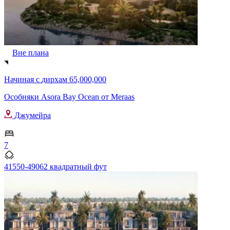
Вне плана
Начиная с
дирхам 65,000,000
Особняки Asora Bay Ocean от Meraas
Джумейра
7
41550-49062 квадратный фут