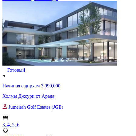
Готовый
Начиная с
дирхам 3,990,000
Холмы Джоури от Арада
Jumeirah Golf Estates (JGE)
3, 4, 5, 6