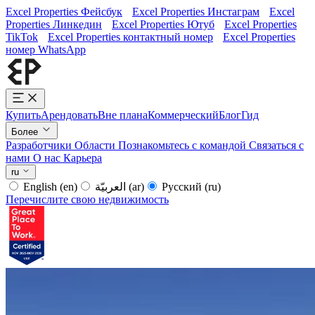
Excel Properties Фейсбук
Excel Properties Инстаграм
Excel
Properties Линкедин
Excel Properties Ютуб
Excel Properties
TikTok
Excel Properties контактный номер
Excel Properties
номер WhatsApp
Купить
Арендовать
Вне плана
Коммерческий
Блог
Гид
Более
Разработчики
Области
Познакомьтесь с командой
Связаться с
нами
О нас
Карьера
ru
English
(en)
العربيّة
(ar)
Русский
(ru)
Перечислите свою недвижимость