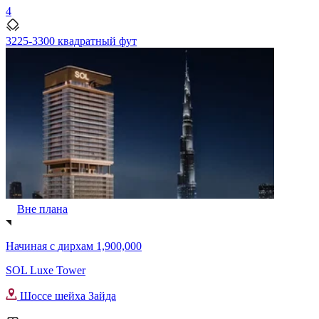
4
3225-3300 квадратный фут
Вне плана
Начиная с
дирхам 1,900,000
SOL Luxe Tower
Шоссе шейха Зайда