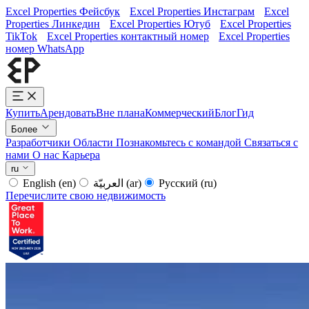
Excel Properties Фейсбук
Excel Properties Инстаграм
Excel
Properties Линкедин
Excel Properties Ютуб
Excel Properties
TikTok
Excel Properties контактный номер
Excel Properties
номер WhatsApp
Купить
Арендовать
Вне плана
Коммерческий
Блог
Гид
Более
Разработчики
Области
Познакомьтесь с командой
Связаться с
нами
О нас
Карьера
ru
English
(en)
العربيّة
(ar)
Русский
(ru)
Перечислите свою недвижимость