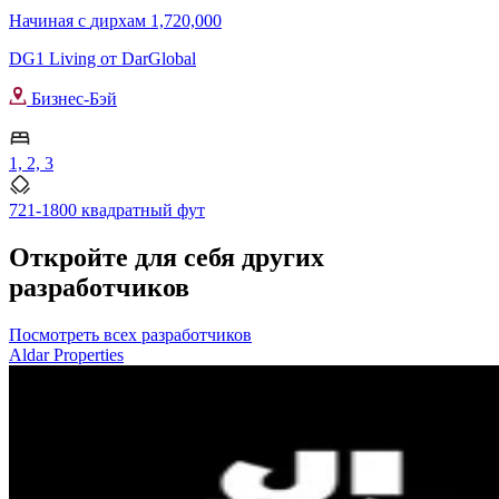
Начиная с
дирхам 1,720,000
DG1 Living от DarGlobal
Бизнес-Бэй
1, 2, 3
721-1800 квадратный фут
Откройте для себя других
разработчиков
Посмотреть всех разработчиков
Aldar Properties