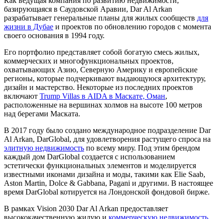
Как ведущая компания по развитию недвижимости,
базирующаяся в Саудовской Аравии, Dar Al Arkan
разрабатывает генеральные планы для жилых сообществ
для
жизни в Дубае
и проектов по обновлению городов с момента
своего основания в 1994 году.
Его портфолио представляет собой богатую смесь жилых,
коммерческих и многофункциональных проектов,
охватывающих Азию, Северную Америку и европейские
регионы, которые подчеркивают выдающуюся архитектуру,
дизайн и мастерство. Некоторые из последних проектов
включают
Trump Villas в AIDA в Маскате, Оман
,
расположенные на вершинах холмов на высоте 100 метров
над берегами Маската.
В 2017 году было создано международное подразделение Dar
Al Arkan, DarGlobal, для удовлетворения растущего спроса на
элитную недвижимость
по всему миру. Под этим брендом
каждый дом DarGlobal создается с использованием
эстетически функциональных элементов и моделируется
известными иконами дизайна и моды, такими как Elie Saab,
Aston Martin, Dolce & Gabbana, Pagani и другими. В настоящее
время DarGlobal котируется на Лондонской фондовой бирже.
В рамках Vision 2030 Dar Al Arkan предоставляет
высококачественную жилую и
коммерческую недвижимость