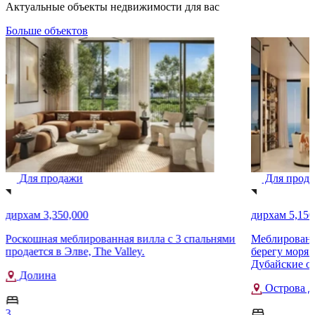
Актуальные объекты недвижимости для вас
Больше объектов
Для продажи
Для прод
дирхам 3,350,000
дирхам 5,150
Роскошная меблированная вилла с 3 спальнями
Меблированн
продается в Элве, The Valley.
берегу моря 
Дубайские о
Долина
Острова Д
3