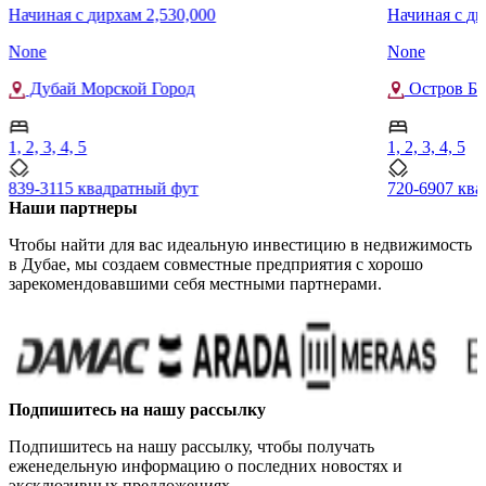
Начиная с
дирхам 2,530,000
Начиная с
ди
None
None
Дубай Морской Город
Остров Бл
1, 2, 3, 4, 5
1, 2, 3, 4, 5
839-3115 квадратный фут
720-6907 кв
Наши партнеры
Чтобы найти для вас идеальную инвестицию в недвижимость
в Дубае, мы создаем совместные предприятия с хорошо
зарекомендовавшими себя местными партнерами.
Подпишитесь на нашу рассылку
Подпишитесь на нашу рассылку, чтобы получать
еженедельную информацию о последних новостях и
эксклюзивных предложениях.