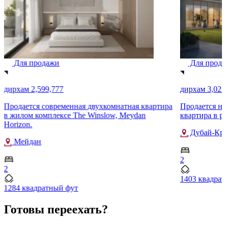
Для продажи
Для прод
дирхам 2,599,777
дирхам 3,023
Продается современная двухкомнатная квартира
Продается но
в жилом комплексе The Winslow, Meydan
квартира в р
Horizon.
Дубай-Кр
Мейдан
2
2
1403 квадра
1284 квадратный фут
Готовы переехать?