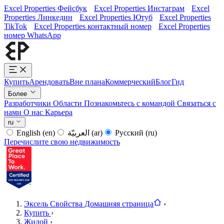
Excel Properties Фейсбук
Excel Properties Инстаграм
Excel
Properties Линкедин
Excel Properties Ютуб
Excel Properties
TikTok
Excel Properties контактный номер
Excel Properties
номер WhatsApp
Купить
Арендовать
Вне плана
Коммерческий
Блог
Гид
Более
Разработчики
Области
Познакомьтесь с командой
Связаться с
нами
О нас
Карьера
ru
English
(en)
العربيّة
(ar)
Русский
(ru)
Перечислите свою недвижимость
Эксель Свойства Домашняя страница
›
Купить
›
Жилой
›